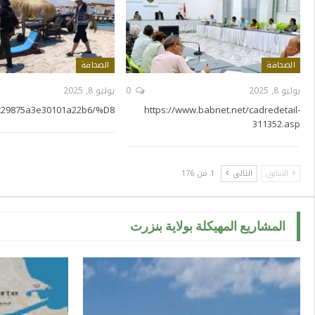
الصحافة
الصحافة
يوليو 8, 2025
0
يوليو 8, 2025
a5c29875a3e30101a22b6/%D8
https://www.babnet.net/cadredetail-
311352.asp
السابق
التالي
1 من 176
المشاريع المهيكلة بولاية بنزرت