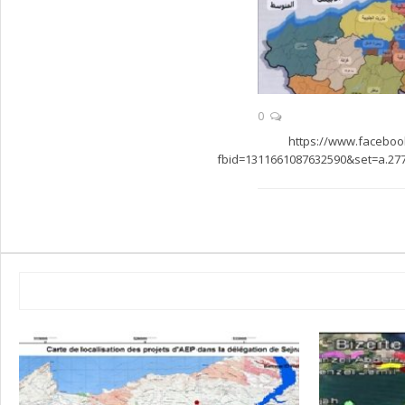
0
https://www.faceboo
fbid=1311661087632590&set=a.27