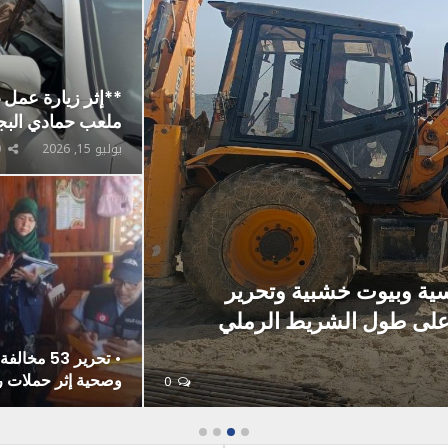
**إثر زيارة عمل 
ملعب حمادي البج
يوليو 15, 2026
0
ة وبيوت خشبية وتحرير
 على طول الشريط الرملي
• تحرير 53 
وصحية إثر حملات 
0