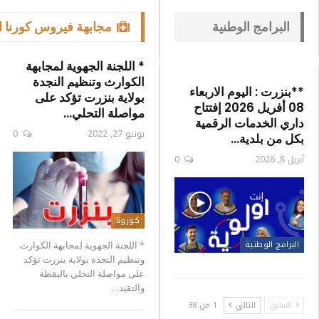
البرامج الوطنية
مجابهة فيروس كورنا المستجد
* اللجنة الجهوية لمجابهة
الكوارث وتنظيم النجدة
**بنزرت : اليوم الاربعاء
بولاية بنزرت تؤكد على
08 أفريل 2026 إفتتاح
مواصلة التحلي…
داري الخدمات الرقمية
يونيو 27, 2022
0
بكل من بلدية…
أبريل 8, 2026
0
كورونا
البرامج الوطنية
* اللجنة الجهوية لمجابهة الكوارث
وتنظيم النجدة بولاية بنزرت تؤكد
على مواصلة التحلي باليقظة
والتقيد…
السابق
التالي
1 من 38