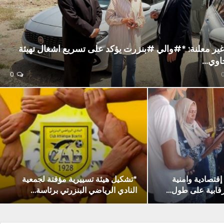
غير معلنة: *#والي #بنزرت يؤكد على تسريع اشغال تهيئة
اوي…
0
مخالفة إقتصادية وامنية
*تشكيل هيئة تسييرية مؤقتة لجمعية
رقابية على طول…
النادي الرياضي البنزرتي برئاسة…