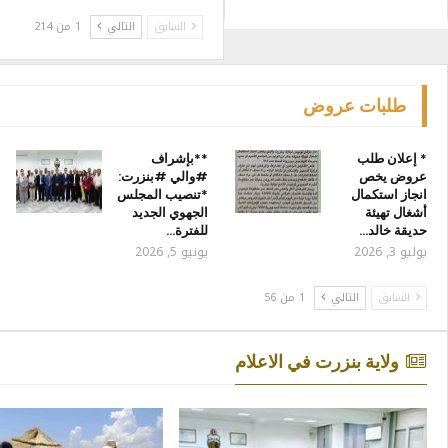
السابق
التالي
1 من 214
طلبات عروض
* إعلان طلب
**بإشراف
عروض يخص
#والي #بنزرت:
انجاز استكمال
*تنصيب المجلس
أشغال تهيئة
الجهوي الجديد
حديقة خالد…
للفترة…
يوليو 3, 2026
يونيو 5, 2026
السابق
التالي
1 من 56
ولاية بنزرت في الاعلام