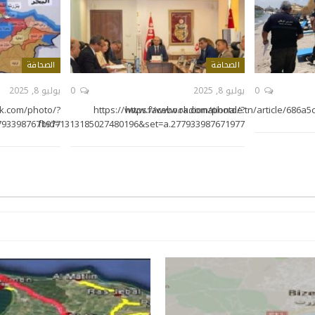
الصحافة
الصحافة
0
يوليو 8, 2025
0
يوليو 8, 2025
k.com/photo/?
https://www.facebook.com/photo/?
https://www.radionationale.tn/article/686
7933987671977
fbid=1313185027480196&set=a.277933987671977