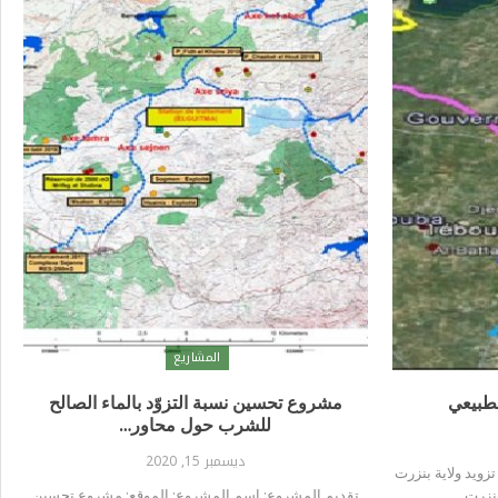
المشاريع
لطبيعي
مشروع تحسين نسبة التزوّد بالماء الصالح
للشرب حول محاور…
ديسمبر 15, 2020
زويد ولاية بنزرت
تقديم المشروع: إسم المشروع: الموقع: مشروع تحسين