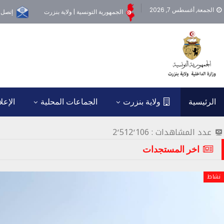
الجمعة, أغسطس 7, 2026
الجمهورية التونسية | ولاية بنزرت
إتصل ب
الرئيسية
ولاية بنزرت
الجماعات المحلية
الإعل
عدد المشاهدات :
2٬512٬106
اخر المستجدات
نشاط