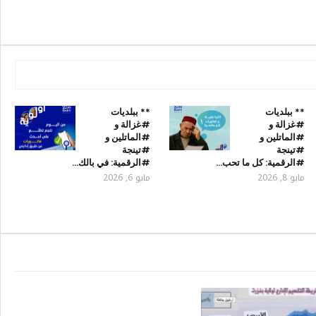
** ببلديات
** ببلديات
#غزالة و
#غزالة و
#الماتلين و
#الماتلين و
#تينجة
#تينجة
#الرقمية: كل ما تحب…
#الرقمية: في بالك…
مايو 8, 2026
مايو 6, 2026