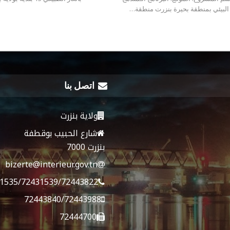
البيئي بمنطقة بحيرة بنزرت منطقة…
اتصل بنا
ولاية بنزرت
شارع الحبيب بوقطفة
بنزرت 7000
bizerte@interieur.gov.tn
1535/72431539/72443822
72443840/72443988
72444700