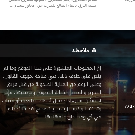
نسبة التزوّد بالماء الصالح للشرب حول محاور سجنان…
ملاحظة
إنّ المعلومات المنشورة على هذا الموقع وما لم
ينص على خلاف ذلك، هي متاحة بموجب القانون،
وعلى الرغم من العناية المبذولة من قبل فريق
التحرير والفنيين لكتابة النصوص وتوضيبها، فإنّه
لا يمكن استبعاد حصول أخطاء مطبعية أو فنية ،
7243
وتحتفظ ولاية بنزرت بحق تصحيح هذه الأخطاء
في أي وقت حال علمها بها.