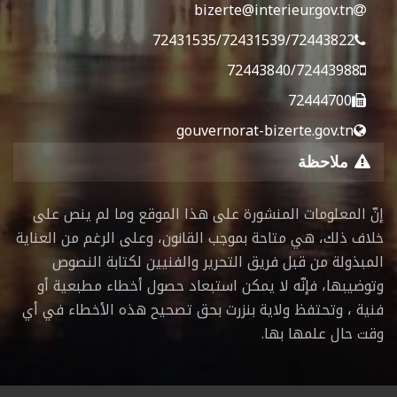
bizerte@interieur.gov.tn
72431535/72431539/72443822
72443840/72443988
72444700
gouvernorat-bizerte.gov.tn
ملاحظة
إنّ المعلومات المنشورة على هذا الموقع وما لم ينص على
خلاف ذلك، هي متاحة بموجب القانون، وعلى الرغم من العناية
المبذولة من قبل فريق التحرير والفنيين لكتابة النصوص
وتوضيبها، فإنّه لا يمكن استبعاد حصول أخطاء مطبعية أو
فنية ، وتحتفظ ولاية بنزرت بحق تصحيح هذه الأخطاء في أي
وقت حال علمها بها.