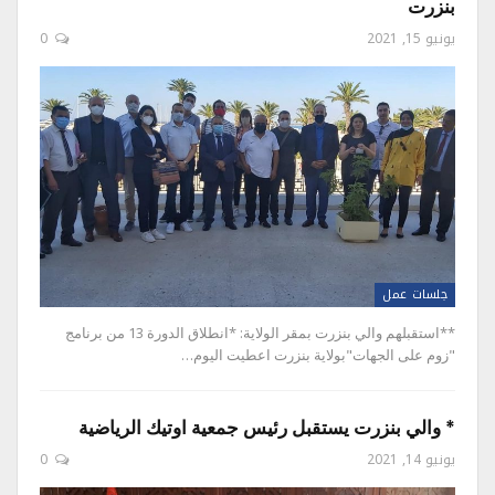
بنزرت
يونيو 15, 2021
0
جلسات عمل
**استقبلهم والي بنزرت بمقر الولاية: *انطلاق الدورة 13 من برنامج
"زوم على الجهات"بولاية بنزرت اعطيت اليوم…
* والي بنزرت يستقبل رئيس جمعية اوتيك الرياضية
يونيو 14, 2021
0