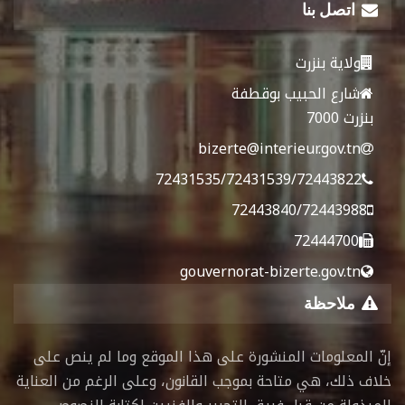
اتصل بنا
ولاية بنزرت
شارع الحبيب بوقطفة
بنزرت 7000
bizerte@interieur.gov.tn
72431535/72431539/72443822
72443840/72443988
72444700
gouvernorat-bizerte.gov.tn
ملاحظة
إنّ المعلومات المنشورة على هذا الموقع وما لم ينص على
خلاف ذلك، هي متاحة بموجب القانون، وعلى الرغم من العناية