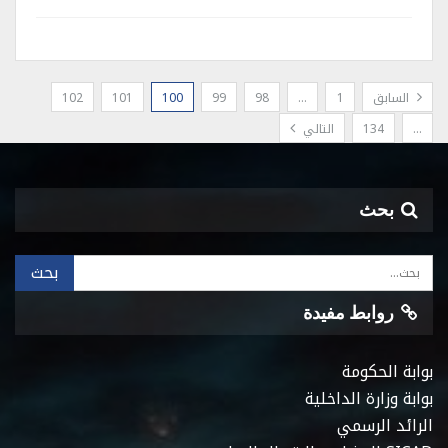
السابق
1
…
98
99
100
101
102
…
134
التالي
بحث
روابط مفيدة
بوابة الحكومة
بوابة وزارة الداخلية
الرائد الرسمي