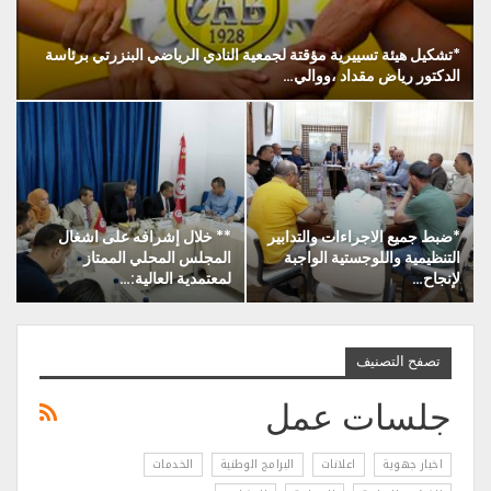
*تشكيل هيئة تسييرية مؤقتة لجمعية النادي الرياضي البنزرتي برئاسة
الدكتور رياض مقداد ،ووالي…
*ضبط جميع الاجراءات والتدابير
** خلال إشرافه على اشغال
التنظيمية واللوجستية الواجبة
المجلس المحلي الممتاز
لإنجاح…
لمعتمدية العالية:…
تصفح التصنيف
جلسات عمل
اخبار جهوية
اعلانات
البرامج الوطنية
الخدمات