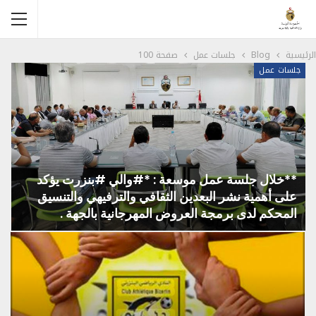
الرئيسية
Blog
جلسات عمل
صفحة 100
جلسات عمل
**خلال جلسة عمل موسعة : *#والي #بنزرت يؤكد
على أهمية نشر البعدين الثقافي والترفيهي والتنسيق
المحكم لدى برمجة العروض المهرجانية بالجهة .