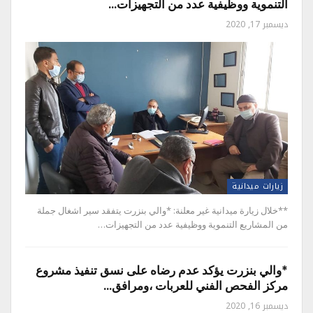
التنموية ووظيفية عدد من التجهيزات…
ديسمبر 17, 2020
زيارات ميدانية
**خلال زيارة ميدانية غير معلنة: *والي بنزرت يتفقد سير اشغال جملة
من المشاريع التنموية ووظيفية عدد من التجهيزات…
*والي بنزرت يؤكد عدم رضاه على نسق تنفيذ مشروع
مركز الفحص الفني للعربات ،ومرافق…
ديسمبر 16, 2020