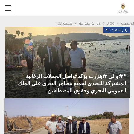
الرئيسية
Blog
زيارات ميدانية
صفحة 109
زيارات ميدانية
*#والي #بنزرت يؤكد تواصل الحملات الرقابية
المشتركة للتصدي لجميع مظاهر التعدي على الملك
العمومي البحري وحقوق المصطافين .