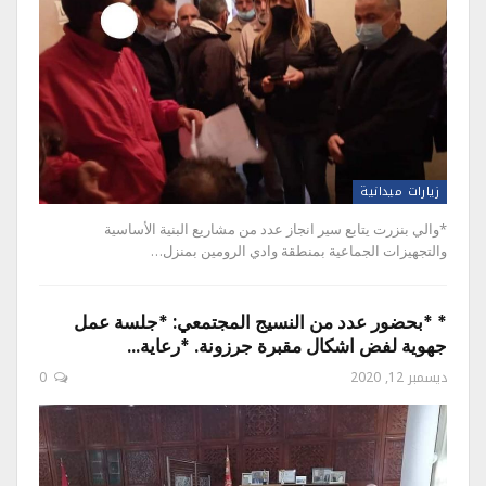
زيارات ميدانية
*والي بنزرت يتابع سير انجاز عدد من مشاريع البنية الأساسية
والتجهيزات الجماعية بمنطقة وادي الرومين بمنزل…
* *بحضور عدد من النسيج المجتمعي: *جلسة عمل
جهوية لفض اشكال مقبرة جرزونة. *رعاية…
ديسمبر 12, 2020
0