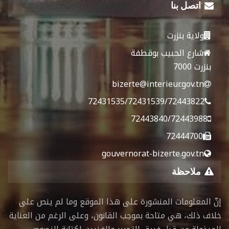
اتصل بنا
ولاية بنزرت
شارع الحبيب بوقطفة
بنزرت 7000
bizerte@interieur.gov.tn
72431535/72431539/72443822
72443840/72443988
72444700
gouvernorat-bizerte.gov.tn
ملاحظة
إنّ المعلومات المنشورة على هذا الموقع وما لم ينص على
خلاف ذلك، هي متاحة بموجب القانون، وعلى الرغم من العناية