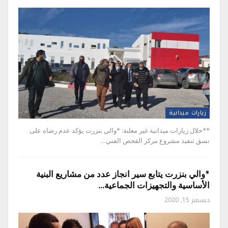
زيارات ميدانية
**خلال زيارات ميدانية غير معلنة: *والي بنزرت يؤكد عدم رضاه على
نسق تنفيذ مشروع مركز الفحص الفني…
*والي بنزرت يتابع سير انجاز عدد من مشاريع البنية
الأساسية والتجهيزات الجماعية…
ديسمبر 15, 2020