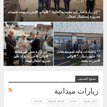
**إثر زيارة عمل إلى معتمدية العالية: *#والي #بنزرت يوجه تعليماته
بضرورة إستكمال اشغال…
** بإعتمادات مالية عمومية تعادل
**إثر زيارة عمل غير معلنة:
72 مليون دينار : *#والي
*#والي #بنزرت يؤكد على
#بنزرت يشدد…
تسريع اشغال تهيئة…
تصفح التصنيف
زيارات ميدانية
اخبار جهوية
اعلانات
البرامج الوطنية
الخدمات