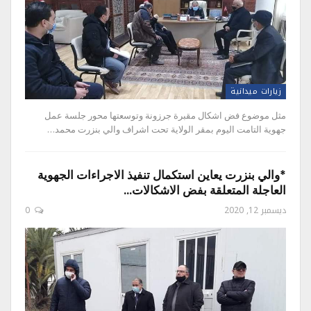
زيارات ميدانية
مثل موضوع فض اشكال مقبرة جرزونة وتوسعتها محور جلسة عمل
جهوية التامت اليوم بمقر الولاية تحت اشراف والي بنزرت محمد…
*والي بنزرت يعاين استكمال تنفيذ الاجراءات الجهوية
العاجلة المتعلقة بفض الاشكالات…
ديسمبر 12, 2020
0