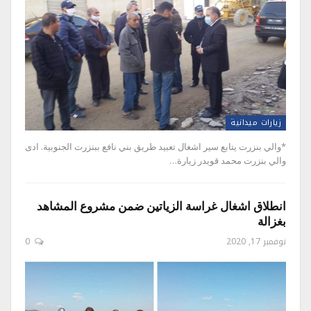
زيارات ميدانية
*والي بنزرت يتابع سير اشغال تعبيد طريق بني نافع ببنزرت الجنوبية. ادى
والي بنزرت محمد قويدر زيارة…
انطلاق اشغال غراسة الزياتين ضمن مشروع المشاهد
بغزالة
نوفمبر 17, 2020
0