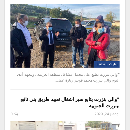
زيارات ميدانية
*والي بنزرت يطلع على مجمل مشاغل منطقة العريمة ، ويتعهد. أدى
اليوم والي بنزرت محمد قويدر زيارة عمل…
*والي بنزرت يتابع سير اشغال تعبيد طريق بني نافع
ببنزرت الجنوبية
نوفمبر 24, 2020
0