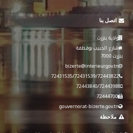
اتصل بنا
ولاية بنزرت
شارع الحبيب بوقطفة
بنزرت 7000
bizerte@interieur.gov.tn
72431535/72431539/72443822
72443840/72443988
72444700
gouvernorat-bizerte.gov.tn
ملاحظة