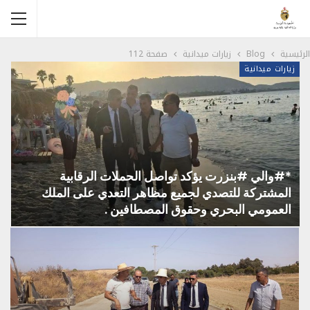
الرئيسية
Blog
زيارات ميدانية
صفحة 112
زيارات ميدانية
*#والي #بنزرت يؤكد تواصل الحملات الرقابية
المشتركة للتصدي لجميع مظاهر التعدي على الملك
العمومي البحري وحقوق المصطافين .