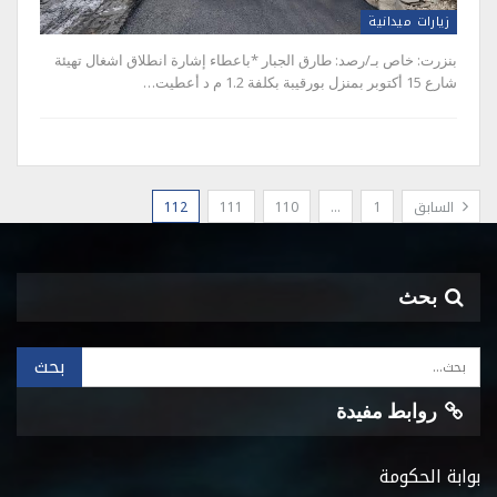
زيارات ميدانية
بنزرت: خاص بـ/رصد: طارق الجبار *باعطاء إشارة انطلاق اشغال تهيئة
شارع 15 أكتوبر بمنزل بورقيبة بكلفة 1.2 م د أعطيت…
السابق
1
…
110
111
112
بحث
روابط مفيدة
بوابة الحكومة