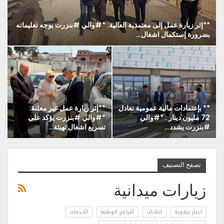
**إثر زيارة عمل إلى معتمدية العالية: *#والي #بنزرت يوجه تعليماته
بضرورة إستكمال اشغال…
** بإعتمادات مالية عمومية تعادل
**إثر زيارة عمل غير معلنة:
72 مليون دينار : *#والي
*#والي #بنزرت يؤكد على
#بنزرت يشدد…
تسريع اشغال تهيئة…
تصفح التصنيف
زيارات ميدانية
اخبار جهوية
اعلانات
البرامج الوطنية
الخدمات