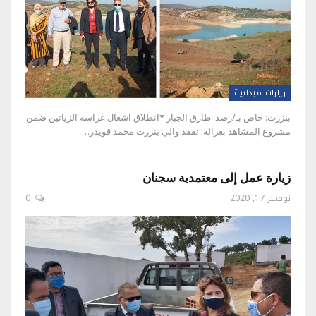
زيارات ميدانية
بنزرت: خاص بـ/رصد: طارق الجبار *انطلاق اشغال غراسة الزياتين ضمن
مشروع المشاهد بغزالة. تفقد والي بنزرت محمد قويدر…
زيارة عمل إلى معتمدية سجنان
نوفمبر 17, 2020
0