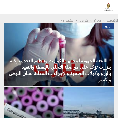
الرئيسية
Blog
كورونا
صفحة 43
كورونا
* اللجنة الجهوية لمجابهة الكوارث وتنظيم النجدة بولاية
بنزرت تؤكد على مواصلة التحلي باليقظة والتقيد
بالبروتوكولات الصحية والإجراءات المعلنة بشان التوقي
و كسر…