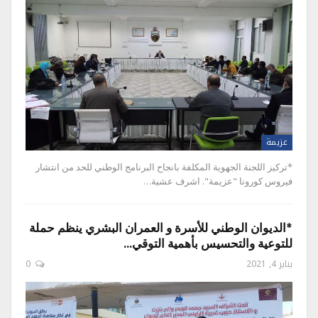
عزيمة
*تركيز اللجنة الجهوية المكلفة بانجاح البرنامج الوطني للحد من انتشار
فيروس كورونا "عزيمة". اشرف عشية…
*الديوان الوطني للأسرة و العمران البشري ينظم حملة
للتوعية والتحسيس بأهمية التوقي…
يناير 4, 2021
0