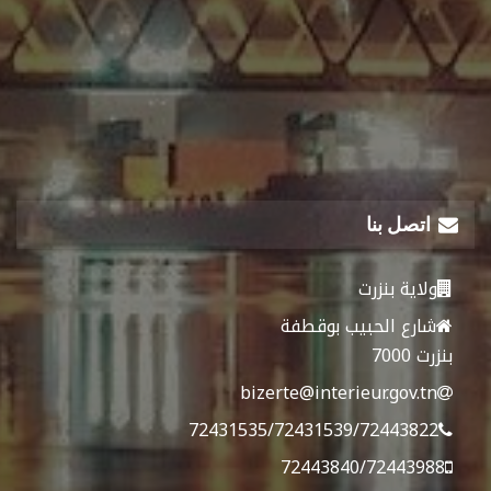
اتصل بنا
ولاية بنزرت
شارع الحبيب بوقطفة
بنزرت 7000
bizerte@interieur.gov.tn
72431535/72431539/72443822
72443840/72443988