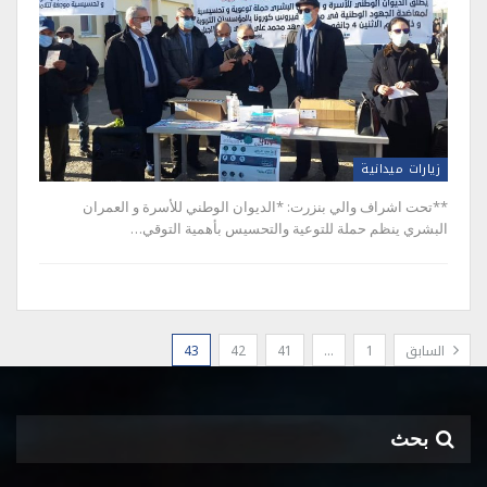
زيارات ميدانية
**تحت اشراف والي بنزرت: *الديوان الوطني للأسرة و العمران
البشري ينظم حملة للتوعية والتحسيس بأهمية التوقي…
السابق
1
…
41
42
43
بحث