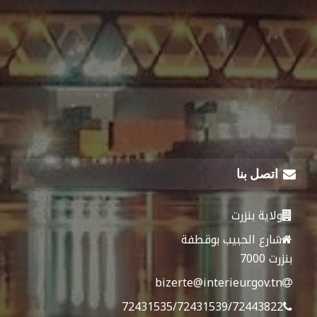
اتصل بنا
ولاية بنزرت
شارع الحبيب بوقطفة
بنزرت 7000
bizerte@interieur.gov.tn
72431535/72431539/72443822