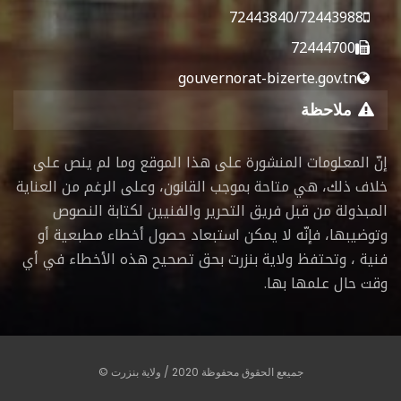
72443840/72443988
72444700
gouvernorat-bizerte.gov.tn
ملاحظة
إنّ المعلومات المنشورة على هذا الموقع وما لم ينص على
خلاف ذلك، هي متاحة بموجب القانون، وعلى الرغم من العناية
المبذولة من قبل فريق التحرير والفنيين لكتابة النصوص
وتوضيبها، فإنّه لا يمكن استبعاد حصول أخطاء مطبعية أو
فنية ، وتحتفظ ولاية بنزرت بحق تصحيح هذه الأخطاء في أي
وقت حال علمها بها.
جميعع الحقوق محفوظة 2020 / ولاية بنزرت ©