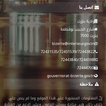
اتصل بنا
ولاية بنزرت
شارع الحبيب بوقطفة
بنزرت 7000
bizerte@interieur.gov.tn
72431535/72431539/72443822
72443840/72443988
72444700
gouvernorat-bizerte.gov.tn
ملاحظة
إنّ المعلومات المنشورة على هذا الموقع وما لم ينص على
خلاف ذلك، هي متاحة بموجب القانون، وعلى الرغم من العناية