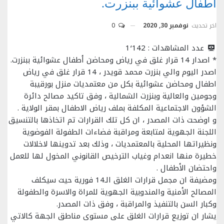
أطفال عشوائية ببنزرت.
اخر تحديث
نوفمبر 30, 2020
0
عدد المشاهدات :
1٬142
* اصدار 14 قرار غلق في رياض ومحاضن أطفال عشوائية ببنزرت.
اصدر اليوم والي بنزرت محمد قويدر ، 14 قرار غلق في رياض
اطفال ومحاضن عشوائية بكل من معتمديات منزل بورقيبة
وجومين والعالية وبنزرت الشمالية ، وفق تاكيد مصالح دائرة
الشؤون الاجتماعية المكلفة بملف رياض الاطفال بمقر الولاية .
و اوضحت ذات المصدر ، ان كل تلك القرارات تم اتخاذها بالتنسيق
اللجنة الجهوية لمتابعة ومراقبة فضاءات الطفولة الفوضوية
ونظيراتها المحلية بالمعتمديات ، وذلك بعد تدوينها لاخلالات
خطيرة منها انعدام وغياب الترخيص القانوني المخول لها للعمل
واحتضان الأطفال .
ومضيفة ان مجمل قرارات الغلق الـ14 فورية حيث سيكلف
المصالح الأمنية والمندوبية الجهوية للمراة والاسرة والطفولة
وكبار السن بالتنفيذ والمراقبة ، وفق ذات المصدر.
يشار ان توزيع قرارات الغلق على مستوى مناطق الجهة كالاتي