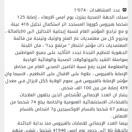
عدد المشاهدات :
1٬074
سجلت الجهة الصحية ببنزرت يوم امس الاربعاء ، إصابة 125
شخصا بفيروس كورونا المستجد اثر استكمال تحليل 416 عينة.
و مع تراجع المؤشر العام لنسبة إيجابية التحاليل الى 30بالمائة ،
وخروج كل من معتمديات غار الملح واوتيك وتينجة من قائمة
المعتمديات ذات مؤشر اختطار ” مرتفع جدا” ، فان اللجنة
الجهوية لتنظيم النجدة تجدد التأكيد على جميع المواطنين
بمواصلة التقيد بالبروتوكولات الصحية والوقائية الواجبة
والمعلومة لمزيد رفع نسبة التامين الصحي العام من مخاطر
الإصابة بالفيروس ، علاوة على الاقبال على التطعيم ، لاسيما وان
مؤشر الإصابة بالفيروس في عموم الولاية ككل لايزال في معدل
439 إصابة من بين 100 الف شخص .
يشار ان العدد الإجمالي للأشخاص الذين يتلقون العلاجات
بالفضاءات الاستشفائية العمومية والخاصة يبلغ 74 شخصا من
بينهم 67 شخصا باقسام الاوكسيجين و7 اشخاص باقسام
الانعاش .
بينما العدد الإجمالي للاصابات بالفيروس منذ بداية الجائحة
بالجهة بلغ الى حدود يوم امس 41946 شخصا ، شفي منهم