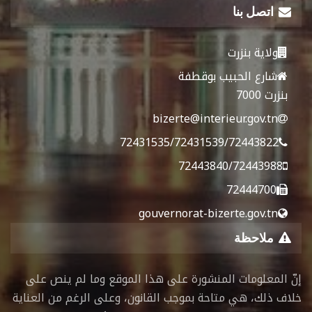
اتصل بنا
ولاية بنزرت
شارع الحبيب بوقطفة
بنزرت 7000
bizerte@interieur.gov.tn
72431535/72431539/72443822
72443840/72443988
72444700
gouvernorat-bizerte.gov.tn
ملاحظة
إنّ المعلومات المنشورة على هذا الموقع وما لم ينص على
خلاف ذلك، هي متاحة بموجب القانون، وعلى الرغم من العناية