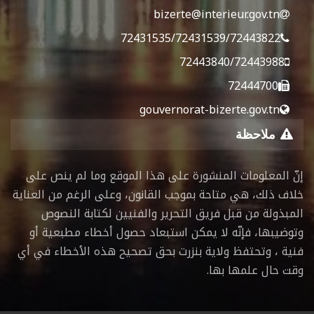
bizerte@interieur.gov.tn
72431535/72431539/72443822
72443840/72443988
72444700
gouvernorat-bizerte.gov.tn
ملاحظة
إنّ المعلومات المنشورة على هذا الموقع وما لم ينص على
خلاف ذلك، هي متاحة بموجب القانون، وعلى الرغم من العناية
المبذولة من قبل فريق التحرير والفنيين لكتابة النصوص
وتوضيبها، فإنّه لا يمكن استبعاد حصول أخطاء مطبعية أو
فنية ، وتحتفظ ولاية بنزرت بحق تصحيح هذه الأخطاء في أي
وقت حال علمها بها.