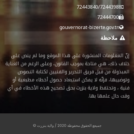
72443840/72443988
72444700
gouvernorat-bizerte.gov.tn
ملاحظة
إنّ المعلومات المنشورة على هذا الموقع وما لم ينص على
خلاف ذلك، هي متاحة بموجب القانون، وعلى الرغم من العناية
المبذولة من قبل فريق التحرير والفنيين لكتابة النصوص
وتوضيبها، فإنّه لا يمكن استبعاد حصول أخطاء مطبعية أو
فنية ، وتحتفظ ولاية بنزرت بحق تصحيح هذه الأخطاء في أي
وقت حال علمها بها.
جميعع الحقوق محفوظة 2020 / ولاية بنزرت ©