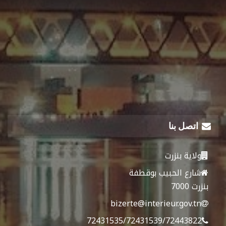
اتصل بنا
ولاية بنزرت
شارع الحبيب بوقطفة
بنزرت 7000
bizerte@interieur.gov.tn
72431535/72431539/72443822