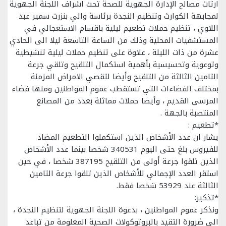
ارتات مصالح الإدارة الجهوية للصحة تحت اشراف اللجنة الجهوية
لمجابهة الكوارث وتنظيم النجدة برئاسة والي بنزرت سمير عبد
اللاوي ، تنظيم حملات تطعيم ليلية باقسام الاستعجالي في
المستشفيات المحلية وذلك من الساعة التاسعة ليلا الى الحادي
عشرة من ذات الليلة ، علاوة على تنظيم حملات ليلية تنشيطية
وتوعوية وتحسيسية بأهمية استكمال التلقيح وتلقي جرعة
التامين الثالثة من التلقيح وأيضا لتقصي الامراض المزمنة
بمختلف الفضاءات التي تستقطب عموم المواطنين ومنها فضاء
المرسى القديم ، وأيضا حملات مماثلة بعدد من المصانع
المنتصبة بالجهة .
*تطعيم :
يشار ان عدد الأشخاص الذين استكملوا التطعيم المضاد
للفيروس بلغ حتى اليوم 340531 شخصا بينما عدد الأشخاص
الذين تلقوا جرعة أولى من التلقيح 387195 شخصا ، في حين
استقر العدد الإجمالي للأشخاص الذين تلقوا جرعة التامين
الثالثة عند 53929 شخصا فقط.
*تذكير:
ونذكر عموم المواطنين ، بدعوة اللجنة الجهوية لتنظيم النجدة ،
الى ضرورة التقيد بالبروتوكولات الصحية المعلومة من تباعد