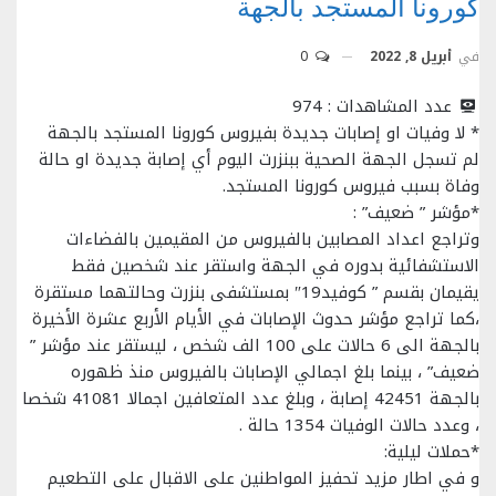
كورونا المستجد بالجهة
في
أبريل 8, 2022
0
عدد المشاهدات :
974
* لا وفيات او إصابات جديدة بفيروس كورونا المستجد بالجهة
لم تسجل الجهة الصحية ببنزرت اليوم أي إصابة جديدة او حالة
وفاة بسبب فيروس كورونا المستجد.
*مؤشر ” ضعيف” :
وتراجع اعداد المصابين بالفيروس من المقيمين بالفضاءات
الاستشفائية بدوره في الجهة واستقر عند شخصين فقط
يقيمان بقسم ” كوفيد19″ بمستشفى بنزرت وحالتهما مستقرة
،كما تراجع مؤشر حدوث الإصابات في الأيام الأربع عشرة الأخيرة
بالجهة الى 6 حالات على 100 الف شخص ، ليستقر عند مؤشر ”
ضعيف” ، بينما بلغ اجمالي الإصابات بالفيروس منذ ظهوره
بالجهة 42451 إصابة ، وبلغ عدد المتعافين اجمالا 41081 شخصا
، وعدد حالات الوفيات 1354 حالة .
*حملات ليلية:
و في اطار مزيد تحفيز المواطنين على الاقبال على التطعيم