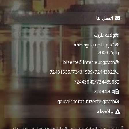
اتصل بنا
ولاية بنزرت
شارع الحبيب بوقطفة
بنزرت 7000
bizerte@interieur.gov.tn
72431535/72431539/72443822
72443840/72443988
72444700
gouvernorat-bizerte.gov.tn
ملاحظة
إنّ المعلومات المنشورة على هذا الموقع وما لم ينص على