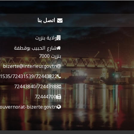
اتصل بنا
ولاية بنزرت
شارع الحبيب بوقطفة
بنزرت 7000
bizerte@interieur.gov.tn
1535/72431539/72443822
72443840/72443988
72444700
ouvernorat-bizerte.gov.tn