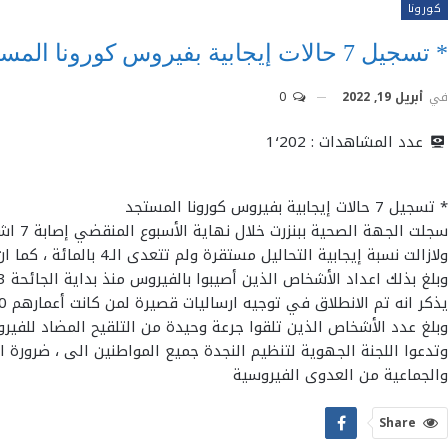
كورونا
* تسجيل 7 حالات إيجابية بفيروس كورونا المستجد
في
أبريل 19, 2022
0
عدد المشاهدات :
1٬202
* تسجيل 7 حالات إيجابية بفيروس كورونا المستجد
سجلت الجهة الصحية ببنزرت خلال نهاية الأسبوع المنقضي إصابة 7 اشخاص بفيروس كورونا المستجد من مجموع 169 عينة تحليل .
ولازالت نسبة إيجابية التحاليل مستقرة ولم تتعدى الـ4 بالمائة ، كما ان اعداد المصابين بالفيروس والمقيمين بالفضاءات الاستشفائية في حدود شخصان مقيمان بقسم ” كوفيد19″ مجهزة بالاوكسيجين .
وبلغ بذلك اعداد الأشخاص الذين أصيبوا بالفيروس منذ بداية الجائحة 42503 شخصا شفي منهم 41137 شخصا وعدد الوفيات 1363 شخصا.
يذكر انه تم الانطلاق في توجيه ارساليات قصيرة لمن كانت أعمارهم 60 سنة فما فوق ممن تلقوا جرعة ثالثة من التطعيم لتلقي جرعة رابعة .
وبلغ عدد الأشخاص الذين تلقوا جرعة وحيدة من التلقيح المضاد للفيروس بلغ 387270 شخصا وعدد الذين تلقوا جرعتان 340573 شخصا وعدد الذين تلقوا ثلا جر
وتدعوا اللجنة الجهوية لتنظيم النجدة جميع المواطنين الى ، ضرورة ا
والجماعية من العدوى الفيروسية
Share