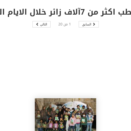
عشرة الاولى لدورته الـ 20 .
1
من
20
السابق
التالي