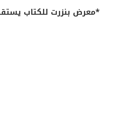
*معرض بنزرت للكتاب يستقطب اكثر من 7آلاف زائر خلال الايام ال