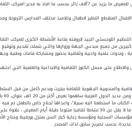
الاقبال المنقطع النظير لاطفال وتلاميذ مختلف المدارس التربوية وم
التنظيم اللوجستي الجيد لاروقته بقاعة الأنشطة الكبرى للمركب الثقا
 كبيرين من جميع مبدعي الجهة وزوارها والتي شملت تقديم وتوقيع ع
 ، وندوات علمية وادبية وثقافية بحضور ومشاركة قامات وطنية وجهوي
ض والاطلاع على مجمل الكنوز الثقافية والابداعية والعلمية التي اج
افية والمندوبية الجهوية للثقافة ببنزرت وبدعم كامل من قبل السلط 
الشمال
ب الكتاب ما استطعنا اليه سبيلا”، واعداها لجناح خاص بالطفل تم 
الفنون ولاسيما مجالات وعوالم الكتاب والقراءة ، هذا بالإضافة لبرمجة ما لا يقل عن 30 نشاط
مؤسسات السجنية ومؤسسة رعاية كبار السن بمنزل بورقيبة وجناح الأط
 عديدة، بحسب تصريح سابق لذات المصدر .