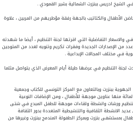
حاضن الأطفال والكتاتيب بالجهة رفقة مؤطريهم من المربين ، علاوة
في والاسعار التفاضلية التي اقرتها لجنة التنظيم ، أيضا ما شهدته
دد من الإصدارات الجديدة وفقرات تكريم وتنويه لعدد من المتوجين
ة في مختلف المجالات الإبداعية .
تهدت لجنة التنظيم في عرضها طيلة أيام المعرض الذي يتواصل مثلما
الجهوية ببنزرت وبالتعاون مع المركز التونسي للكتاب وجمعية
 للفنون والتنمية الثقافية ، مع مشاركة 80 دور نشر من تونس ومن عديد الدول العربية ساهموا بعرض أكثر من 20 الف عنوان، 60 بالمائة منها عناوين موجهة للأطفال ، ومن الإضافات النوعية
فيه تنظيم ورشات وانشطة ولقاءات موجهة للطفل المبدع في شتى
ا ثقافيا متنوعا طيلة أيام المعرض ، علاوة على عديد الانشطة الثقافية والتنشيطية المتعددة بدور الثقافة
فال بمستشفى بنزرت وبمركز الطفولة المندمج ببنزرت وغيرها من