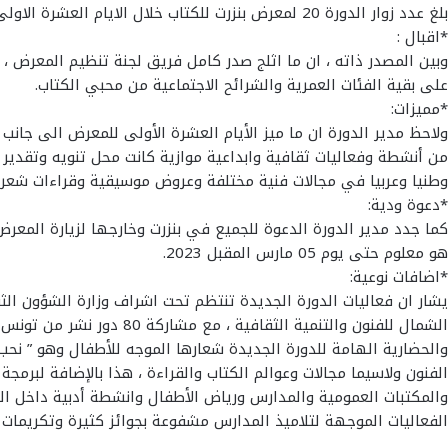
بلغ عدد زوار الدورة 20 لمعرض بنزرت للكتاب خلال الايام العشرة الاولى للمعرض ما يزيد عن 7آلاف زائر ،بحسب ما افاد به مدير المركب الثقافي الشيخ ادريس ببنزرت الشمالية بشير القمودي .
*اقبال :
وبين المصدر ذاته ، ان ما اثلج صدر كامل فريق لجنة تنظيم المعرض ، 
على بقية الفئات العمرية والشرائح الاجتماعية من محبي الكتاب.
*مميزات:
ولاحظ مدير الدورة ان ما ميز الأيام العشرة الأولى للمعرض الى جانب 
من أنشطة وفعاليات ثقافية وابداعية موازية كانت محل تنويه وتقدير
وطنيا وعربيا في مجالات فنية مختلفة وعروض موسيقية وقراءات شعرية
*دعوة ودية:
كما جدد مدير الدورة الدعوة للجميع في بنزرت وخارجها لزيارة المعر
هو معلوم حتى يوم 05 مارس المقبل 2023.
*اضافات نوعية:
يشار ان فعاليات الدورة الجديدة تنتظم تحت اشراف وزارة الشؤون الثق
والحضارية الهامة للدورة الجديدة شعارها الموجه للأطفال وهو ” نح
والمكتبات العمومية والمدارس ورياض الأطفال وانشطة أدبية داخل ال
الفعاليات الموجهة لتلاميذ المدارس مشفوعة بجوائز كثيرة وتكريمات