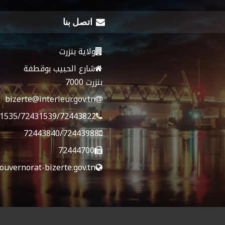
اتصل بنا
ولاية بنزرت
شارع الحبيب بوقطفة
بنزرت 7000
bizerte@interieur.gov.tn
1535/72431539/72443822
72443840/72443988
72444700
ouvernorat-bizerte.gov.tn