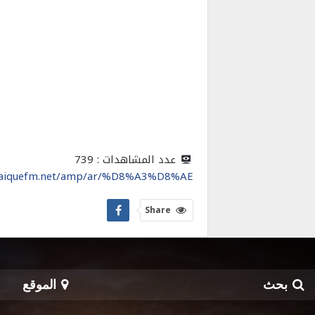
عدد المشاهدات :
739
saiquefm.net/amp/ar/%D8%A3%D8%AE%
Share
بحث
الموقع