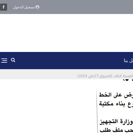
تسجيل الدخول
 بنا
لث (الشروق:27ماي 2024)