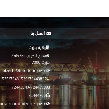
اتصل بنا
ولاية بنزرت
شارع الحبيب بوقطفة
بنزرت 7000
bizerte@interieur.gov.tn
1535/72431539/72443822
72443840/72443988
72444700
ouvernorat-bizerte.gov.tn