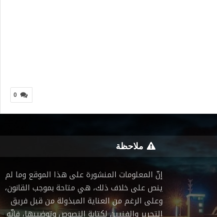
0
ملاحظة
إنّ المعلومات المنشورة على هذا الموقع وما لم
ينص على خلاف ذلك، هي متاحة بموجب القانون،
وعلى الرغم من العناية المبذولة من قبل فريق
التحرير والفنيين لكتابة النصوص وتوضيبها، فإنّه