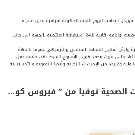
ويدر، انطلقت اليوم اللجنة الجهوية لمراقبة مدى احترام
مشيرا الى ان اللجنة التي تتركب من مصالح الولاية والبلديات ومندوبية السياحة و الولاية و الامن و الحرس الوطنيين والحماية المدنية وضعت روزنامة رقابية للـ24 استضافة المنتصبة بالجهة الى جانب
جبة وايض تفعيل النشاط السياحي والترفيهي عموما بالجهة .
لاستضافات العائلية للبروتوكولات الصحية توقيا من ” فيروس كوفيد19″، كان اعلن عن انشائها والي بنزرت محمد قويدر الأسبوع الفارط عقب جلسة عمل
التي تم في اعقابها مثلما اشرنا في متابعات سابقة اتخاذ قرار غلق في 5 استضافات غير قانونية وغيرها من الإجراءات الزجرية وأيضا التوعوية والتحسيسية
* اللجنة الجهوية لمراقبة مدى احترام الاستضافات العائلية للبروتوكولات الصحية توقيا من ” فيروس كوفيد19″ تنطلق في اعمالها.