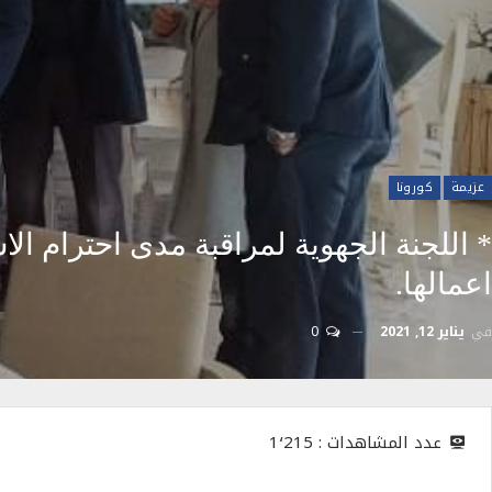
عزيمة
كورونا
اعمالها.
في
يناير 12, 2021
0
عدد المشاهدات :
1٬215