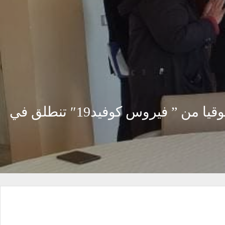
* اللجنة الجهوية لمراقبة مدى احترام الاستضافات العائلية للبروتوكولات الصحية توقيا من ” فيروس كوفيد19″ تنطلق في