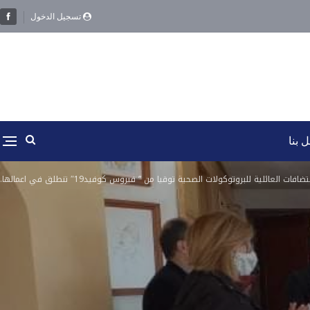
تسجيل الدخول
 بنا
العائلية للبروتوكولات الصحية توقيا من ” فيروس كوفيد19″ تنطلق في اعمالها.