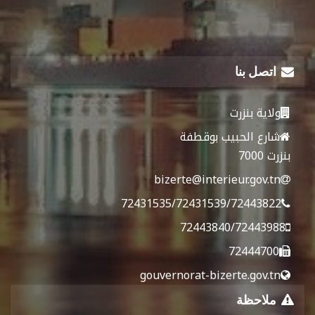
اتصل بنا
ولاية بنزرت
شارع الحبيب بوقطفة
بنزرت 7000
bizerte@interieur.gov.tn
72431535/72431539/72443822
72443840/72443988
72444700
gouvernorat-bizerte.gov.tn
ملاحظة