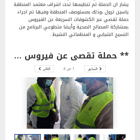
يشار ان الحملة تم تنظيمها تحت اشراف معتمد المنطقة
ياسين ترول ،وذلك بمستوصف المنطقة وفيها تم اجراء
حملة تقصي عبر الكشوفات السريعة عن الفيروس
،بمشاركة المصالح الصحية وأيضا متطوعي البرنامج من
النسيج الشبابي و المنظماتي النشيط .
** حملة تقصي عن فيروس كورونا بمستوصف غزالة في اطار البرنامج الوطني ” عزيمة” .
1
من
4
السابق
التالي