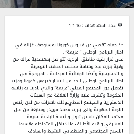
عدد المشاهدات :
1٬146
** حملة تقصي عن فيروس كورونا بمستوصف غزالة في
اطار البرنامج الوطني ” عزيمة” .
على غرار بقية مناطق الولاية تتواصل بمعتمدية غزالة من
ولاية بنزرت بجد وكثافة مختلف الحملات التوعوية
والتحسيسية وأيضا الوقائية الميدانية ، المبرمجة في
اطار البرنامج الوطني للحد من انتشار فيروس كورونا ومزيد
تفعيل دور المجتمع المدني “عزيمة” والذي بادرت به رئاسة
الحكومة وتشرف عليه وزارة العلاقة مع الهيئات
الدستورية والمجتمع المدني،وذلك باشراف من لدن رئيس
اللجنة الجهوية والي بنزرت محمد قويدر ومتابعة من قبل
معتمد المكان ياسين ترول ورئيسة البلدية نسيمة
المشرقي وبقية الأطراف والهياكل المتداخلة ولاسيما
النسيج المجتمعي والمنظماتي النشيط والهادف .