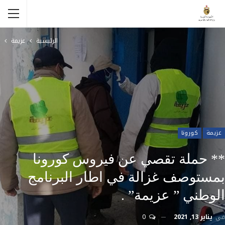
الرئيسية
عزيمة
عزيمة
كورونا
** حملة تقصي عن فيروس كورونا
بمستوصف غزالة في اطار البرنامج
الوطني ” عزيمة” .
في
يناير 13, 2021
0