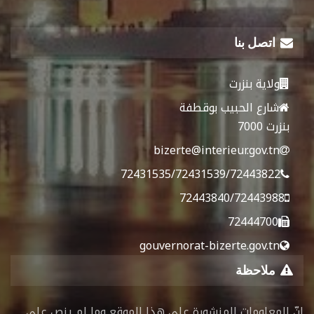
اتصل بنا
ولاية بنزرت
شارع الحبيب بوقطفة
بنزرت 7000
bizerte@interieur.gov.tn
72431535/72431539/72443822
72443840/72443988
72444700
gouvernorat-bizerte.gov.tn
ملاحظة
إنّ المعلومات المنشورة على هذا الموقع وما لم ينص على