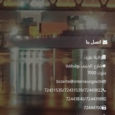
اتصل بنا
ولاية بنزرت
شارع الحبيب بوقطفة
بنزرت 7000
bizerte@interieur.gov.tn
72431535/72431539/72443822
72443840/72443988
72444700