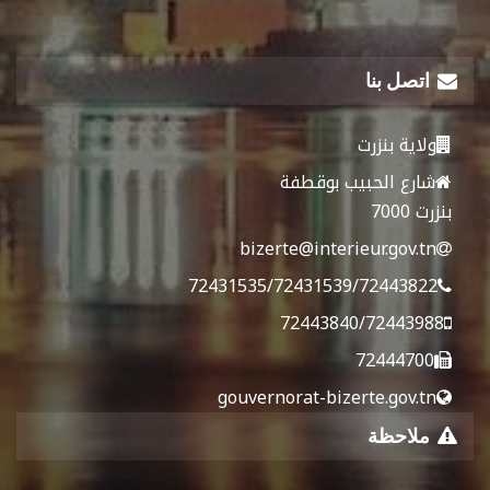
اتصل بنا
ولاية بنزرت
شارع الحبيب بوقطفة
بنزرت 7000
bizerte@interieur.gov.tn
72431535/72431539/72443822
72443840/72443988
72444700
gouvernorat-bizerte.gov.tn
ملاحظة