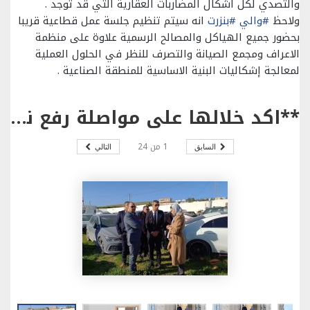
والتصدي لكل اشكال المضاربات العقارية التي قد توجد .
ولاحظ
#والي
#بنزرت
انه سيتم تنظيم جلسة عمل قطاعية قريبا
بحضور جميع الهياكل والمصالح الرسمية علاوة على منظمة
الاعراف ومجمع الصيانة والتصرف للنظر في الحلول العملية
لمعالجة إشكاليات البنية الاساسية للمنطقة الصناعية .
**اكد خلالها على مواصلة رفع نسق الإنجاز : *#والي #بنزرت يتفقد سير تقدم اشغال عدد من المشاريع والبرامج الاستثمارية البلدية بمعتمدية اوتيك.
1
من
24
السابق
التالي