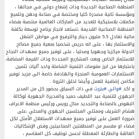
المنطقة الصناعية الجديدة وذات إشعاع دولي في مجالها ،
ومؤسسة ثانية مصدرة كليا ومختصة في صناعة ودهن وتلميع
مكملات بلاستيكية للعديد من الماركات العالمية منتصبة بفضاء
المنطقة الصناعية القديمة ،تستعد لانجاز برنامج توسعة بكلفة
مالية تعادل 5.5 مليون دينار والترفيع في مواطن الشغل
والاستثمار بها ، على انه حريص شخصيا بمعية جميع مصالح
الدولة مركزيا وجهويا ومحليا ، على توفير جميع ممهدات النجاح
للاستثمار الخاص وبعث المشاريع المجددة وذات القيمة المضافة،
باعتبارها من ابرز مقومات التنمية الشاملة واحد آليات تثمين
الاستثمارات العمومية المنجزة والهادفة خاصة الى مزيد توفير
مكامن إضافية للعمل وأيضا لخلق الثروة .
و اكد
#والي
#بنزرت
في ذات السياق بحضور كل من المدير
الجهوي للتنمية عبد اللطيف حميد والمديرة الجهوية لوكالة
النهوض بالصناعة والتجديد منال رويس ورئيس منظمة الاعراف
هشام الشريف وممثلي المجلسين الجهوي والمحلي ،على
ضرورة العمل على توفير جميع ممهدات الاستغلال الأمثل لكل
فضاء او مقسم من المنطقتين الصناعيتين وفض الإشكاليات
العالقة والطارئة المعطلة لحسن توظيف كل المقاسم ،