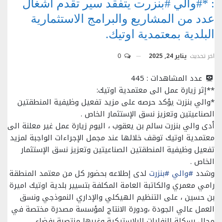
: *#والي #بنزرت يتفقد سير تقدم اشغال
عدد من المشاريع والبرامج الاستثمارية
البلدية بمعتمدية اوتيك.
اخر تحديث
يناير 24, 2025
0
عدد المشاهدات :
445
**إثر زيارة عمل الى معتمدية اوتيك:
*والي بنزرت يؤكد حرصه على مزيد تفعيل وظيفية المنطقتين
الصناعيتين وتعزيز نسق الإستثمار الخاص .
أدى والي بنزرت سالم بن يعقوب ، اليوم زيارة عمل غير معلنة الى
معتمدية اوتيك توقف خلالها عند مجمل الإجراءات الواجبة لمزيد
تفعيل وظيفية المنطقتين الصناعيتين وتعزيز نسق الإستثمار
الخاص .
وشدد
#والي
#بنزرت
لدى إطلاعه بحضور كل من معتمد المنطقة
رامي معمري والكاتبة العامة المكلفة بتسيير بلدية اوتيك اميرة
بن حسين ، على التنظيم الهيكلي والإداري النموذجي ونسق
العمل عالي الجودة ،ودورة الانتاج لمؤسسة مصدرة مختصة في
مجال رسكلة النفايات البلاستيكية وغيرها منتصبة بفضاء