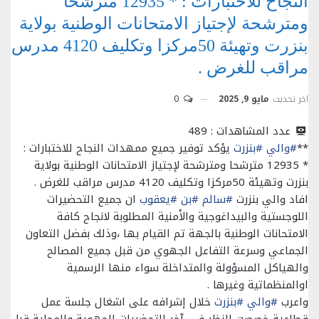
النجاح للاختبارات : * 12935 مترشحا
ومترشحة لإجتياز الامتحانات الوطنية بولاية
بنزرت وتهيئة 50مركزا وتكليف 4120 مدرس
مراقب للغرض .
اخر تحديث
مايو 9, 2025
0
عدد المشاهدات :
489
**
#والي
#بنزرت
يؤكد توفير جميع ممهدات النجاح للاختبارات :
* 12935 مترشحا ومترشحة لإجتياز الامتحانات الوطنية بولاية
بنزرت وتهيئة 50مركزا وتكليف 4120 مدرس مراقب للغرض .
افاد والي بنزرت
#سالم
#بن
#يعقوب
ان جميع التحضيرات
اللوجستية والبيداغوجية والأمنية المطلوبة لانجاح كافة
الامتحانات الوطنية بالجهة تم القيام بها ،وذلك بفضل التعاون
الجماعي وسرعة التفاعل الجهوي من قبل جميع المصالح
والهياكل المسؤولة والمتداخلة سواء منها الرسمية
اوالمنظماتية وغيرها .
واعرب
#والي
#بنزرت
خلال إشرافه على اشغال جلسة عمل