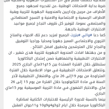
قطاعية خصصت للنظر في آخر التحضيرات الجهوية والمحلية قبل
ضربة بداية الامتحانات الوطنية ،عن تقديره لمجهود جميع
الأطراف من مربين وإداريين بالمندوبية الجهوية للتربية وبقية
الاطراف الرسمية و الاجتماعية والامنية و النسيج المنظماتي
والمجتمعي عموما، لتوفير كل ظروف النجاح لجميع مواعيد
الاختبارات الوطنية بالجهة.
كما دعا
#والي
#بنزرت
الجميع لمزيد دعم تلك الاجواء والمناخ
التربوي والاجتماعي المميز جهويا ومحليا ،وراجيا التوفيق
والنجاح لكل المترشحين وتحقيق افضل النتائج .
و من جهتها افادت المندوبة الجهوية للتربية هدى شقير ، ان
الاختبارات التطبيقية والشفاهية ضمن إمتحان الباكالوريا
ستنطلق خلال الفترة الممتدة بين 15و31ماي الجاري 2025
,وتتعلق الامتحانات التطبيقية في مواد الاعلامية خلال الفترة
المتراوحة من يوم 19إلى 26 ماي ،والاشغال التطبيقية لآخر
السنة في مادة التكنولوجيا خلال الفترة من يوم 15 إلى 26
ماي ،والاختبار الشفوي في مادة التربية الموسيقية يوم 15ماي
الجاري.
بينما بالنسبة للدورة الرئيسية للاختبارات الكتابية لمناظرة
الباكالوريا مبرمجة خلال ايام 2و3و4و9و10 و11جوان المقبل