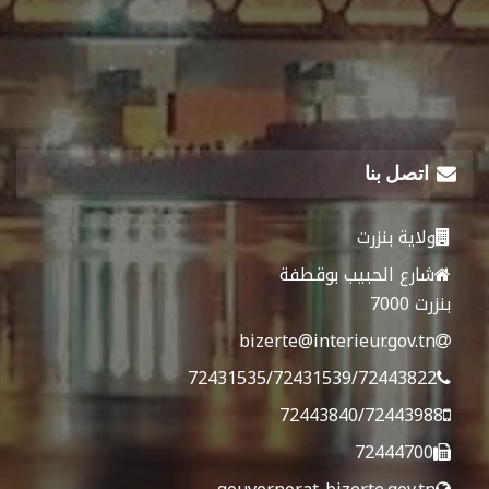
اتصل بنا
ولاية بنزرت
شارع الحبيب بوقطفة
بنزرت 7000
bizerte@interieur.gov.tn
72431535/72431539/72443822
72443840/72443988
72444700