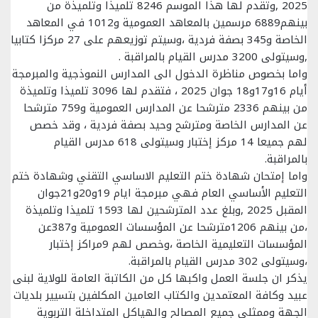
2025 ,وتقدم لها هذا الموسم 8246 تلميذا وتلميذة من
بينهم6889 مرسمين بالمعاهد العمومية و1012 في المعاهد
الخاصة و345 بصفة فردية ،وسيتم توزيعهم على 27 مركزا كتابيا
,وسيتولى 3200 مدرس القيام بالمراقبة .
واما بخصوص مناظرة الدخول الى المدارس النموذجية والمبرمجة
أيام 16و17و18 جوان 2025 ، فتقدم لها 3096 تلميذا وتلميذة
من بينهم 2336 مترشحا عن المدارس العمومية و759 مترشحا
عن المدارس الخاصة ومترشح وحيد بصفة فردية ، وقد خصص
لهم جميعا 14 مركز إختبار وسيتولى 618 مدرس القيام
بالمراقبة.
واما إمتحان شهادة ختم التعليم الاساسي التقني وشهادة ختم
التعليم الأساسي العام فهي مبرمجة ايام 19و20و21جوان
المقبل 2025 ,وبلغ عدد المترشحين لها 1593 تلميذا وتلميذة
،من بينهم 1206مترشحا عن المؤسسات العمومية و387عن
المؤسسات التعليمية الخاصة ،وخصص لهم 9مراكز إختبار
،وسيتولى 302 مدرس القيام بالمراقبة.
يذكر ان جلسة العمل واكبها كل من الكاتبة العامة للولاية لبنى
عبيد وكافة المعتمدين والكتاب العامين المكلفين بتسيير بلديات
الجهة وممثلي جميع المصالح والهياكل المتداخلة التربوية