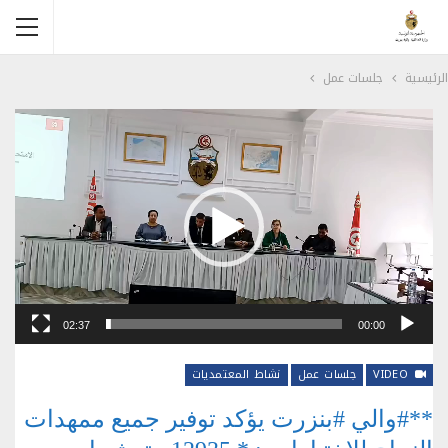
الرئيسية
جلسات عمل
مشغل الفيديو
02:37
00:00
VIDEO
جلسات عمل
نشاط المعتمديات
**#والي #بنزرت يؤكد توفير جميع ممهدات