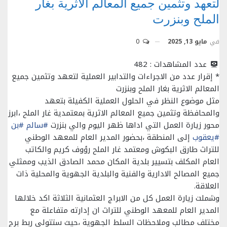
لتعهد وتثمين جميع المعالم الاثرية بغار
الملح وبنزرت
في
مايو 13, 2025
0
عدد المشاهدات :
482
* إقرار عدد من الاجراءات والتدابير العملية لتعهد وتثمين جميع
المعالم الاثرية بغار الملح وبنزرت
مثل موضوع النظر في الحلول العملية الكفيلة بتعهد
والمحافظة وتثمين جميع المعالم الاثرية بمعتمدية غار الملح ،ابرز
محور زيارة العمل التي اداها ظهر اليوم والي بنزرت
#سالم
#بن
#يعقوب
إلى المنطقة ،بحضور المدير العام للمعهد الوطني
للتراث طارق البكوش ومعتمد غار الملح رؤوف كريم والكاتب
العام المكلف بتسيير بلدية المكان محمد الصادق الذيب وممثلي
جميع المصالح الادارية والفنية والبلدية الجهوية والمحلية ذات
العلاقة.
وشملت زيارة العمل كل من الابراج العثمانية الثلاثة اكد خلالها
المدير العام للمعهد الوطني للتراث ان إدارته متفاعلة مع
مختلف مطالب وملاحظات السلط الجهوية ،حيث ستتولى ربط برج