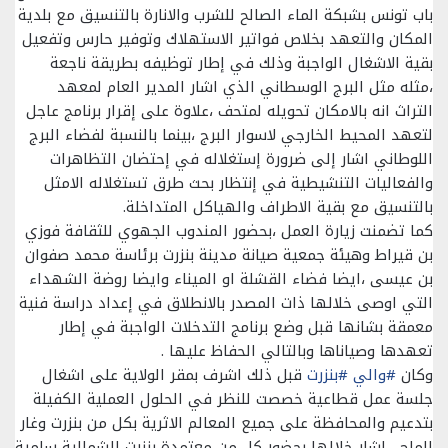
باب تونس بشبكة الماء الصالح للشرب والانارة بالتنسيق مع بلدية
المكان والتعهد بخلاص فواتير الاستهلاك وتوفير حارس وتفعيل
بقية الاشغال الواجبة وذلك في إطار توظيفه بطريقة ناجعة
،مثله مثل البرج الوسطاني الذي اشار المدير العام لمعهد
التراث انه بالامكان تحويله لمتحف ،علاوة على إقرار برنامج عاجل
لتعهد المحيط الخارجي لاسوار البرج ،بينما بالنسبة لفضاء البرج
اللوطاني اشار إلى ضرورة إستغلاله في إحتضان التظاهرات
والفعاليات التنشيطية في إنتظار بحث طرق تستغلاله الامثل
بالتنسيق مع بقية الاطراف والهياكل المتداخلة.
كما تضمنت زيارة العمل ،بحضور المندوب الجهوي للثقافة فوزي
بن قيراط وهيئة جمعية صيانة مدينة بنزرت برئاسة محمد صفوان
بن عيسى ،ايضا فضاء القشلة او الميناء وايضا روضة الشهداء
التي اوصى خلالها ذات المصدر بالانطلاق في إعداد دراسة فنية
معمقة بشانها قبل وضع برنامج التدخلات الواجبة في إطار
تعهدها وصياناها وبالتالي الحفاظ عليها .
وكان
#والي
#بنزرت
قبل ذلك اشرف بمقر الولاية على اشغال
جلسة عمل قطاعية خصصت للنظر في الحلول العملية الكفيلة
بتدعيم والمحافظة على جميع المعالم الاثرية بكل من بنزرت وغار
الملح ، اشار خلالها بحضور كل من معتمدة بنزرت الشمالية سامية