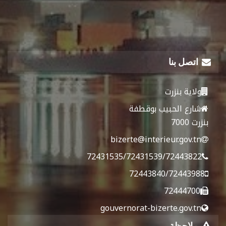
اتصل بنا
ولاية بنزرت
شارع الحبيب بوقطفة
بنزرت 7000
bizerte@interieur.gov.tn
72431535/72431539/72443822
72443840/72443988
72444700
gouvernorat-bizerte.gov.tn
ملاحظة