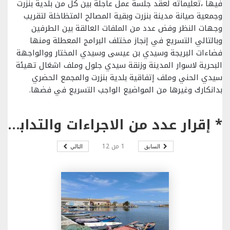
فيها ،تعليماته لعقد جلسة عمل عاجلة بين كل من بلدية بنزرت
وجمعية صيانة مدينة بنزرت وبقية المصالح المتظاخلة لتقريب
وجهات النظر وفض عدد من الملفات العالقة بين الطرفين
وبالتالي التسريع في إنجاز مختلف البرامج المعطلة ومنها
فضاءات البريجة وسيدي بن عيسى وسيدي المختار ووالواجهة
البحرية لاسوار المدينة وزنقة سيدي جلول وملف اشغال تهيئة
سيدي الحني وملف إتفاقية بلدية بنزرت والمجمع الحضري
بدانكارك وغيرها من المواضيع الواجب التسريع في فضها.
* إقرار عدد من الاجراءات والتدابير العملية لتعهد وتثمين جميع المعالم الاثرية بغار الملح وبنزرت
1
من
12
السابق
التالي