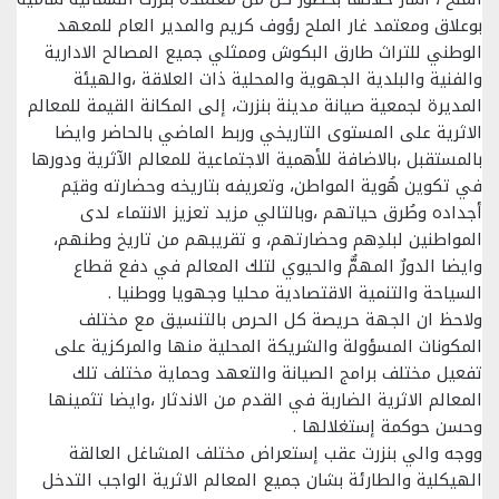
بوعلاق ومعتمد غار الملح رؤوف كريم والمدير العام للمعهد
الوطني للتراث طارق البكوش وممثلي جميع المصالح الادارية
والفنية والبلدية الجهوية والمحلية ذات العلاقة ،والهيئة
المديرة لجمعية صيانة مدينة بنزرت، إلى المكانة القيمة للمعالم
الاثرية على المستوى التاريخي وربط الماضي بالحاضر وايضا
بالمستقبل ،بالاضافة للأهمية الاجتماعية للمعالم الآثرية ودورها
في تكوين هُوية المواطن، وتعريفه بتاريخه وحضارته وقيَم
أجداده وطُرق حياتهم ،وبالتالي مزيد تعزيز الانتماء لدى
المواطنين لبلدِهم وحضارتهم، و تقريبهم من تاريخ وطنهم،
وايضا الدورٌ المهمٌّ والحيوي لتلك المعالم في دفع قطاع
السياحة والتنمية الاقتصادية محليا وجهويا ووطنيا .
ولاحظ ان الجهة حريصة كل الحرص بالتنسيق مع مختلف
المكونات المسؤولة والشريكة المحلية منها والمركزية على
تفعيل مختلف برامج الصيانة والتعهد وحماية مختلف تلك
المعالم الاثرية الضاربة في القدم من الاندثار ،وايضا تثمينها
وحسن حوكمة إستغلالها .
ووجه والي بنزرت عقب إستعراض مختلف المشاغل العالقة
الهيكلية والطارئة بشان جميع المعالم الاثرية الواجب التدخل