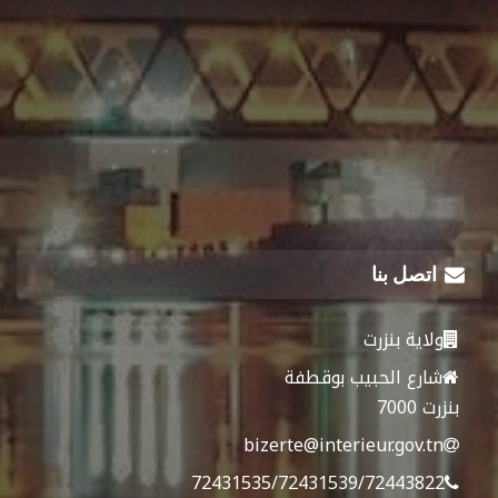
اتصل بنا
ولاية بنزرت
شارع الحبيب بوقطفة
بنزرت 7000
bizerte@interieur.gov.tn
72431535/72431539/72443822