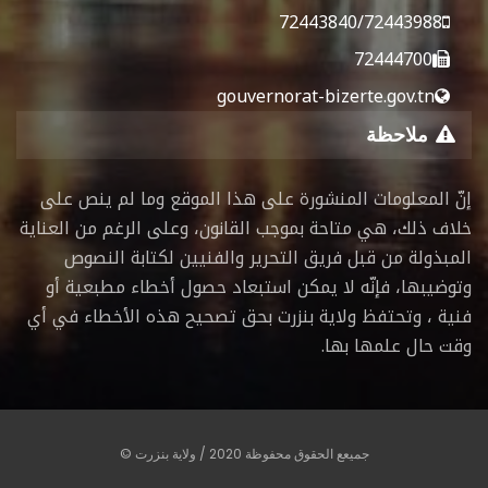
72443840/72443988
72444700
gouvernorat-bizerte.gov.tn
ملاحظة
إنّ المعلومات المنشورة على هذا الموقع وما لم ينص على
خلاف ذلك، هي متاحة بموجب القانون، وعلى الرغم من العناية
المبذولة من قبل فريق التحرير والفنيين لكتابة النصوص
وتوضيبها، فإنّه لا يمكن استبعاد حصول أخطاء مطبعية أو
فنية ، وتحتفظ ولاية بنزرت بحق تصحيح هذه الأخطاء في أي
وقت حال علمها بها.
جميعع الحقوق محفوظة 2020 / ولاية بنزرت ©