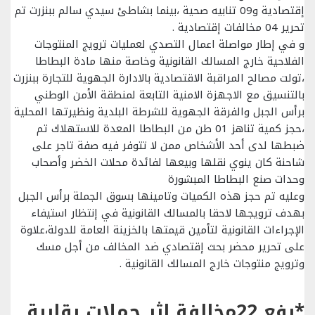
إقتصادية و09 تنابيه صحية ،بينما بشاطئ سيدي سالم ببنزرت تم
تحرير 04 مخالفات إقتصادية .
و في إطار مواصلة اعمال التصدي لعمليات ترويج المنتوجات
الفلاحية خارج المسالك القانونية وخاصة منها مادة البطاطا
،تولت مصالح المراقبة الاقتصادية بالادارة الجهوية للتجارة ببنزرت
بالتنسيق مع الاجهزة الامنية التابعة لمنطقة الأمن الوطني
برأس الجبل والفرقة الجهوية للشرطة البلدية ونظيرتها المحلية
،حجز كمية تناهز 01 طن من البطاطا المعدة للاستهلاك تم
ضبطها لدى أحد الأشخاص ممن لا تتوفر فيه صفة تاجر على
شاحنة كان ينوي نقلها وبيعها لفائدة محلات الخضر وأصحاب
وحدات صنع البطاطا المبشورة
وعليه تم حجز هذه الكميات وتامينها بسوق الجملة برأس الجبل
بهدف ترويجها لاحقا بالمسالك القانونية في إنتظار استيفاء
الإجراءات القانونية لتأمين قيمتها بالخزينة العامة للدولة،علاوة
على تحرير محضر بحث إقتصادي ضد المخالف من أجل مسك
وترويج منتوجات خارج المسالك القانونية .
*رفع 22مخالفة إثر حملات رقابية على الشواطئ بغار الملح وبنزرت وحجز قرابة 1طن من البطاطا