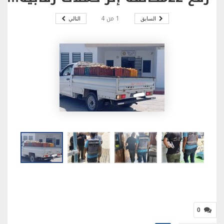
1
من
4
السابق
التالي
0