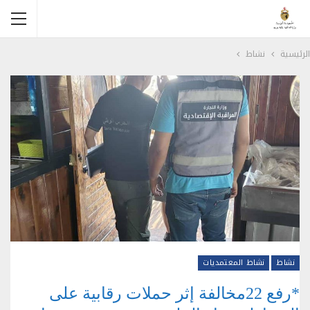
الرئيسية
نشاط
نشاط
نشاط المعتمديات
*رفع 22مخالفة إثر حملات رقابية على