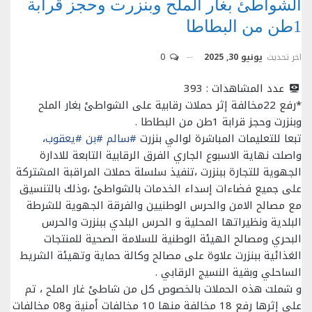
الشواطئ بغار الملح وبنزرت وحجز قرابة
1طن من البطاطا
اخر تحديث
يونيو 30, 2025
0
عدد المشاهدات :
393
*رفع 22مخالفة إثر حملات رقابية على الشواطئ بغار الملح
وبنزرت وحجز قرابة 1طن من البطاطا .
تبعا للتعليمات المباشرة لوالي بنزرت
#سالم
#بن
#يعقوب
،
واصلت نهاية الاسبوع الجاري الفرق الرقابية التابعة للادارة
الجهوية للتجارة ببنزرت ،تنفيذ سلسلة حملات المراقبة المشتركة
على جميع فضاءات إسداء الخدمات بالشواطئ ،وذلك بالتنسيق
مع مصالح الامن والحرس الوطنيين والفرقة الجهوية للشرطة
البلدية ونظيراتها المحلية و الحرس البلدي ببنزرت والحرس
البحري ومصالح الهيئة الوطنية للسلامة الصحية للمنتجات
الغذائية ببنزرت علاوة على مصالح وكالة حماية وتهيئة الشريط
الساحلي وبقية النسيج الرقابي .
و شملت هذه الحملات بالخصوص كل من شاطئ غار الملح ، تم
على إثرها رفع 18 مخالفة منها 10 مخالفات أمنية و08 مخالفات