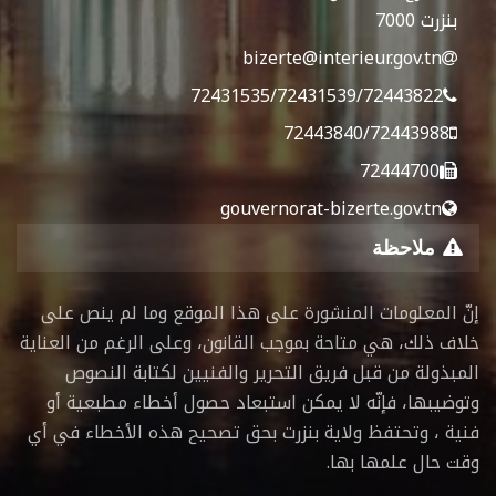
بنزرت 7000
bizerte@interieur.gov.tn
72431535/72431539/72443822
72443840/72443988
72444700
gouvernorat-bizerte.gov.tn
ملاحظة
إنّ المعلومات المنشورة على هذا الموقع وما لم ينص على
خلاف ذلك، هي متاحة بموجب القانون، وعلى الرغم من العناية
المبذولة من قبل فريق التحرير والفنيين لكتابة النصوص
وتوضيبها، فإنّه لا يمكن استبعاد حصول أخطاء مطبعية أو
فنية ، وتحتفظ ولاية بنزرت بحق تصحيح هذه الأخطاء في أي
وقت حال علمها بها.