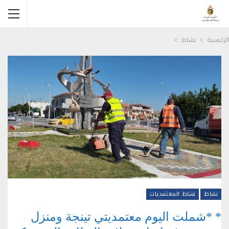
الرئيسية
نشاط
نشاط
نشاط المعتمديات
* *شملت اليوم معتمديتي تينجة ومنزل