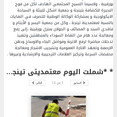
بورقيبة ، ولاسيما النسيج المجتمعي الهادف لكل من فوج
البحيرة للكشافة بتينجة و جمعية اشكل للبيئة و السياحة
الايكولوجية و بمشاركة الوكالة الوطنية للتصرف في النفايات
بالنسبة لمعتمدينة تينجة ، وكل من جمعية اليسر و الأيتام و
فاقدي السند و المصائف و الجولان بمنزل بورقيبة ،إلى رفع
ومعالجة عدد هام من النقاط السوداء بالمنطقتين وتنفيذ
تدخلات مباشرة لرفع الاتربة وفواضل البناء والاوساخ ودهن
الارصفة وتعهد الانارة العمومية وتشجيب الاشجار ومعالجة
مخفضات السرعة وتركيز العلامات الترحيبية والارشادية وغيرها .
* *شملت اليوم معتمديتي تينجة ومنزل بورقيبة: *تواصل حملات النظافة المشتركة بمختلف مناطق الولاية .
1
من
12
السابق
التالي