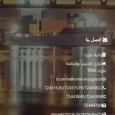
اتصل بنا
ولاية بنزرت
شارع الحبيب بوقطفة
بنزرت 7000
bizerte@interieur.gov.tn
72431535/72431539/72443822
72443840/72443988
72444700
gouvernorat-bizerte.gov.tn