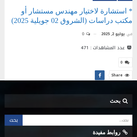
* استشارة لاختيار مهندس مستشار أو
مكتب دراسات (الشروق 02 جويلية 2025)
في
يوليو 2, 2025
0
عدد المشاهدات :
471
0
Share
بحث
روابط مفيدة