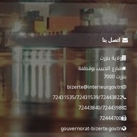
اتصل بنا
ولاية بنزرت
شارع الحبيب بوقطفة
بنزرت 7000
bizerte@interieur.gov.tn
72431535/72431539/72443822
72443840/72443988
72444700
gouvernorat-bizerte.gov.tn