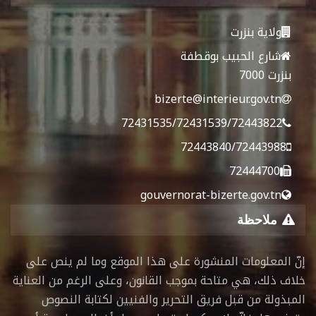
ولاية بنزرت
شارع الحبيب بوقطفة
بنزرت 7000
bizerte@interieur.gov.tn
72431535/72431539/72443822
72443840/72443988
72444700
gouvernorat-bizerte.gov.tn
ملاحظة
إنّ المعلومات المنشورة على هذا الموقع وما لم ينص على
خلاف ذلك، هي متاحة بموجب القانون، وعلى الرغم من العناية
المبذولة من قبل فريق التحرير والفنيين لكتابة النصوص