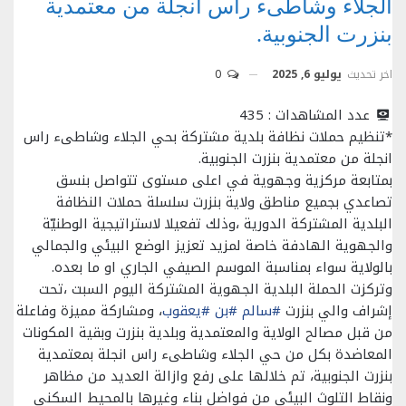
الجلاء وشاطىء راس انجلة من معتمدية
بنزرت الجنوبية.
اخر تحديث
يوليو 6, 2025
0
عدد المشاهدات :
435
*تنظيم حملات نظافة بلدية مشتركة بحي الجلاء وشاطىء راس
انجلة من معتمدية بنزرت الجنوبية.
بمتابعة مركزية وجهوية في اعلى مستوى تتواصل بنسق
تصاعدي بجميع مناطق ولاية بنزرت سلسلة حملات النظافة
البلدية المشتركة الدورية ،وذلك تفعيلا لاستراتيجية الوطنيّة
والجهوية الهادفة خاصة لمزيد تعزيز الوضع البيئي والجمالي
بالولاية سواء بمناسبة الموسم الصيفي الجاري او ما بعده.
وتركزت الحملة البلدية الجهوية المشتركة اليوم السبت ،تحت
إشراف والي بنزرت
#سالم
#بن
#يعقوب
، ومشاركة مميزة وفاعلة
من قبل مصالح الولاية والمعتمدية وبلدية بنزرت وبقية المكونات
المعاضدة بكل من حي الجلاء وشاطىء راس انجلة بمعتمدية
بنزرت الجنوبية، تم خلالها على رفع وازالة العديد من مظاهر
ونقاط التلوث البيئي من فواضل بناء وغيرها بالمحيط السكني