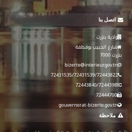
اتصل بنا
ولاية بنزرت
شارع الحبيب بوقطفة
بنزرت 7000
bizerte@interieur.gov.tn
72431535/72431539/72443822
72443840/72443988
72444700
gouvernorat-bizerte.gov.tn
ملاحظة