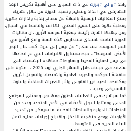
واكد
#والي
#بنزرت
في ذات السياق على أهمية تكريس البعد
التشاركي في اعداد وتنظيم وتنفيذ الدورة من خلال تشريك
جميع الفعاليات الرسمية بالجهة من مصالح بلدية وادارات جهوية
ومحلية علاوة على النسيج المدني الهادف والناشط في المجال.
ومن جهتها اشارت رئيسة جمعية الموسم الأزرق ،ان فعاليات
الدورة الثامنة للمنتدى ستتدارس هذه السنة واقع الأمور في
البحر المتوسط تحت شعار ” من نيس إلى بنزرت: كيف حال البحر
الأبيض المتوسط” .، حيث ستتناول الالتزامات التي تم اتخاذها
في نيس لحماية المحيط ومفاوضات معاهدة البلاستيك التي
ستعقد في جينيف خلال الشهر الجاري اوت 2025 ، ، علاوة على
مناقشة الحوكمة والخبرة العلمية والاقتصاد والتمويل الأزرق
ومكافحة الصيد غير القانوني واثار التغيرات المناخية والتلوث
البلاستيكي وغيره .
كما سيشارك في الفعاليات باحثون ومهنيون وممثلي المجتمع
المدني وممثلوا الدول الأعضاء في الأمم المتحدة وعدد من
المنظمات الدولية والسلطات المحلية بما سيمكن من تحديد
الأولويات ووضع منهجية التدخل واقتراح إجراءات عملية تثمن
البيئة البحرية في المتوسط.
يشار ان المنتدى ينتظم بالتعاون بين جمعية “الموسم الأزرق”