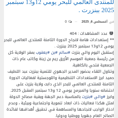
للمنتدى العالمي للبحر يومي 12و13 سبتمبر
2025 ببنزرت .
في
أغسطس 6, 2025
0
عدد المشاهدات :
404
** إستعدادات هامة لانجاح الدورة الثامنة للمنتدى العالمي للبحر
يومي 12و13 سبتمبر 2025 ببنزرت .
إستقبل اليوم والي بنزرت
#سالم
#بن
#يعقوب
بمقر الولاية كل
من رئيسة جمعية الموسم الأزرق ريم بن زينة وكاتب عام ذات
الجمعية فتحي بالكاهية.
وتناول اللقاء بحضور المدير الجهوي للتنمية ببنزرت عبد اللطيف
حميد ابرز الاستعدادات التنظيمية واللوجستية لفعاليات الدورة
الثامنة للمنتدى العالمي للبحر الذي دابت ولاية بنزرت على
احتضانه سنويا والمبرمج يومي 12 و13 سبتمبر المقبل 2025.
وابرز
#والي
#بنزرت
بالمناسبة دعم الجهة وبقية مصالح الدولة
لمثل هكذا فعاليات ذات ابعاد تنموية واجتماعية وبيئية ، وعدم
ادخار الواجب لانجاحها والمساهمة في تحقيق أهدافها لفائدة
الصالح العام جهويا ووطنيا ودوليا.