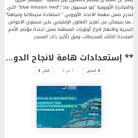
والمبادرة الأوروبية “بلو ميسيون ماد”،”blue mission med” التي
تندرج ضمن مهمة الاتحاد الأوروبي ” استعادة محيطاتنا ومياهنا”
، بما سيمكن من تعزيز التعاون الإقليمي على مستوى الاحواض
البحرية والانهار لابراز أولويات المنطقة ضمن اجندة مؤتمر الأمم
المتحدة الثالث للمحيطات، وفق تأكيد ذات المصدر .
** إستعدادات هامة لانجاح الدورة الثامنة للمنتدى العالمي للبحر يومي 12و13 سبتمبر 2025 ببنزرت .
1
من
2
السابق
التالي