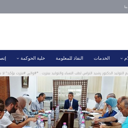
نا
ام
الخدمات
النفاذ للمعلومة
خلية الحوكمة
إتصل
التوليد الدكتور رشيد التراس لطب النساء والتوليد ببنزرت . *#والي #بنزرت يؤكد:” ل