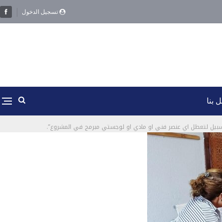
تسجيل الدخول
 بنا
ا سبيل لتعطل اي عنصر فني او مادي او لوجستي مبرمج في المشروع”.