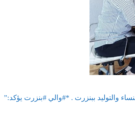
ساء والتوليد ببنزرت . *#والي #بنزرت يؤكد:”