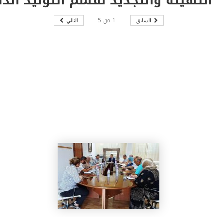
1
من
5
السابق
التالي