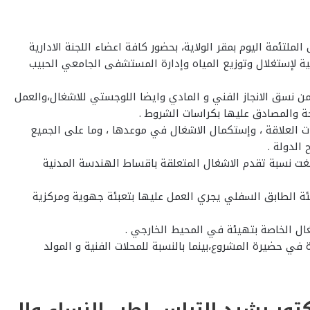
لتئمة اليوم بمقر الولاية، بحضور كافة اعضاء اللجنة الادارية
نية لإستغلال وتوزيع المياه وإدارة المستشفى الجامعي الحبيب
ن نسق الانجاز الفني و المادي وايضا اللوجستي للاشغال،والعمل
ة والمصادق عليها بكراسات الشروط .
ت العلاقة ، وإستكمال الاشغال في موعدها ، وما على الجميع
الدولة .
لغت نسبة تقدم الاشغال المتعلقة باقساط الهندسة المدنية
مها اكثر من 75 بالمائة ،علما وان الاشغال المتعلقة بتهيئة الطابق السفلي يجري العمل عليها بتعبئة جهوية ومركزية
غال الخاصة بتهيئة في المحيط الخارجي .
في حضيرة المشروع،بينما بالنسبة للمحلات الفنية و المولد