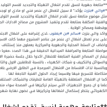
**متابعة جهوية لنسق تقدم اشغال التهيئة والتجديد لقسم التوليد الد
*
#والي
#بنزرت
يؤكد:” لا سبيل لتعطل اي عنصر فني او مادي او لوج
مثل موضوع متابعة نسق تقدم اشغال التهيئة والتجديد لقسم التوليد الد
والفنية المكلفة بمتابعة تقدم وتنفيذ المشروع من مصالح الادارات ال
بوقطفة ومصالح الولاية .
واكد والي بنزرت
#سالم
#بن
#يعقوب
،لدى إشرافه على اشغال الاجتما
على عدم تعطل اشغال اي عنصر من عناصر المشروع مهما كانت الاسبا
واضاف ان السلط المحلية والجهوية والمركزية يعملون منذ إستئناف ال
مواصلة المتابعة والمرافقة الميدانية الدقيقة في هذا الصدد ،معربا 
يشار ان المصالح الفنية المتابعة للاشغال اكدوا خلال جلسة حضيرة ا
والسوائل والتكييف و شبكات الكهرباء ، بالنسبة للطابقين الاول والثاني ،ما يزي
متكاملة للتسريع فيها ولاسيما إيجاد الحلول الفنية الناجعة لها .
كما ان الاشغال المتعلقة بالتهيئة العامة للطرقات والشبكات المختلف
علما و ان جميع التجهيزات التي سيتم تركيزها في المصحة سواء منها 
الكهربائي ينتظر إستكمال اشغالها وتركيزها في غضون نهاية شهر ا