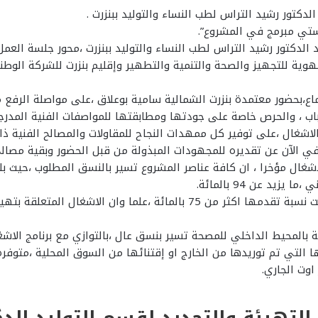
كتور رشيد التراس لطب النساء والتوليد ببنزرت .
ستي مبرمج في المشروع”.
كتور رشيد التراس لطب النساء والتوليد ببنزرت ،محور جلسة العمل الم
جهوية للتجهيز والصحة والتنمية والتطهير وإقليم بنزرت للشركة الوط
ع،بحضور معتمدة بنزرت الشمالية سامية بوعلاق ،على مواصلة الرفع م
ب ، والحرص خاصة على جودتها ومطابقتها للمواصفات الفنية المدرج
اشغال ،على توفير كل ممهدات النجاح للمقاولات والمصالح الفنية ذا
في الآن عن تقديره للمجهودات المبذولة من قبل الحضور وبقية مصالح 
لاشغال مؤخرا ، ان كافة عناصر المشروع تسير بالنسق المطلوب ،حيث ب
د عن 94 بالمائة.
وبالنسبة لذات الاقساط من الاشغال المبرمجة في الطابق الارضي بلغت نسبة تقد
ة بالمحيط الداخلي للمصحة تسير بنسق عال ،بالتوازي مع برنامج الاش
التي تم توريدها من الخارج او إقتنائها من السوق المحلية ،متوفرة 
وت الجاري.