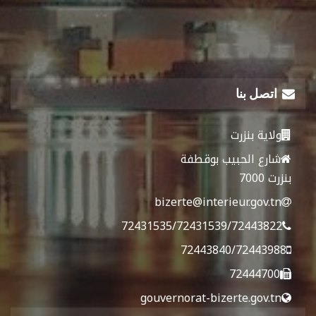
اتصل بنا
ولاية بنزرت
شارع الحبيب بوقطفة
بنزرت 7000
bizerte@interieur.gov.tn
72431535/72431539/72443822
72443840/72443988
72444700
gouvernorat-bizerte.gov.tn