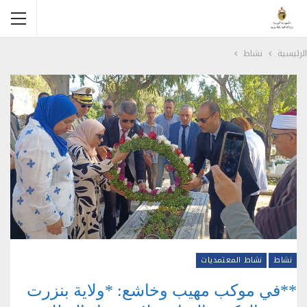
الرئيسية
نشاط
نشاط
نشاط المعتمديات
**في موكب مهيب وخاشع: *ولاية بنزرت