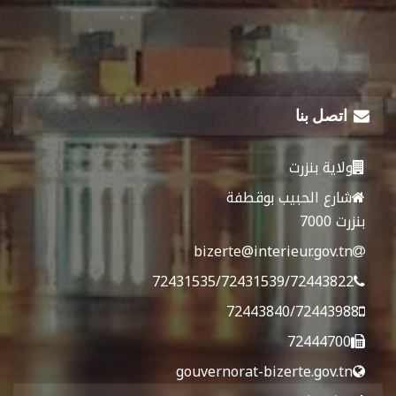
اتصل بنا
ولاية بنزرت
شارع الحبيب بوقطفة
بنزرت 7000
bizerte@interieur.gov.tn
72431535/72431539/72443822
72443840/72443988
72444700
gouvernorat-bizerte.gov.tn