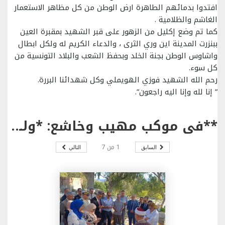
افتدوا بدمائهم الطاهرة ارض الوطن من كل مظاهر الاستعمار
الغاشم والظلامية .
كما تم وضع إكليل من الزهور على قبر الشهيد بمقبرة العين
ببنزرت المدينة اين وري الثرى ، والدعاء الكريم له ولكل ابطال
واشاوس الوطن بجنة الخلد وبحفظ الشعب والبلاد التونسية من
كل سوء.
رحم الله الشهيد فوزي الهويملي وكل شهدائنا البررة.
” إنا لله وإنا اليه راجعون”.
**في موكب مهيب وخاشع: *ولاية بنزرت تحيي الذكرى السابعة لاستشهاد البطل الوطني المقدم فوزي الهويملي رحمه الله.
1
من
7
السابق
التالي