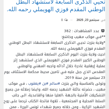
تحيي الذكرى السابعة لاستشهاد البطل
الوطني المقدم فوزي الهويملي رحمه الله.
في
سبتمبر 23, 2025
0
عدد المشاهدات :
382
**في موكب مهيب وخاشع:
*ولاية بنزرت تحيي الذكرى السابعة لاستشهاد البطل الوطني
المقدم فوزي الهويملي رحمه الله.
احيت ولاية بنزرت اليوم الذكرى السابعة لاستشهاد البطل
الوطني الكبير المقدم فوزي الهويملي الذي استشهد إثر
عملية إرهابية غادرة خلال آدائه واجبه المهني والوطني
المقدس الذي جبل عليه في تامين محيط محكمة الاستئناف يوم
23 سبتمبر من سنة 2019.
وتولى بالمناسبة والي بنزرت
#سالم
#بن
#يعقوب
، في موكب
مهيب ، حضرته عائلة الشهيد رحمه الله، وايضا زملائه من جميع
التشكيلات الأمنية بالجهة ،العليا منها والقاعدية، الى جانب
السلط المحلية و المجتمعية ، تلاوة فاتحة الكتاب ترحما على روح
الشهيد الزكية ، ومن خلاله جميع شهداء تونس البررة ، ممن