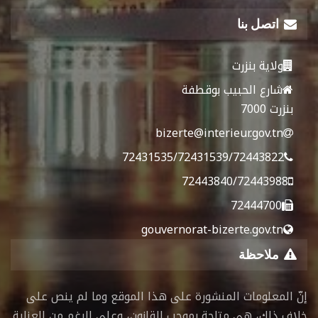
اتصل بنا
ولاية بنزرت
شارع الحبيب بوقطفة
بنزرت 7000
bizerte@interieur.gov.tn
72431535/72431539/72443822
72443840/72443988
72444700
gouvernorat-bizerte.gov.tn
ملاحظة
إنّ المعلومات المنشورة على هذا الموقع وما لم ينص على
خلاف ذلك، هي متاحة بموجب القانون، وعلى الرغم من العناية