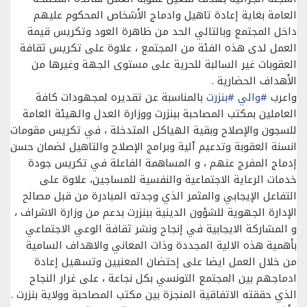
العامة بغاية إعادة تاهيل وادماج الأشخاص المحكوم عليهم
داخل المجتمع وبالتالي الحد من ظاهرة العود وتكريس قيمة
العمل لدى هذه الفئة من المجتمع ، علاوة على تكريس ثقافة
العقوبات غير السالبة للحرية على مستوى الجهة وغيرها من
الأهداف الحضارية .
واعرب
#والي
#بنزرت
بالمناسبة عن تقديره لمجهودات كافة
العاملين بمكتب المصاحبة ببنزرت ووزارة العدل والهيئة العامة
للسجون والإصلاح وبقية الهياكل المتدخلة ، في تكريس مقومات
انسنة العقوبة وتدعيم آلية وبرامج الإصلاح والتاهيل لضمان حسن
إدماج المفرج عنهم ، و المساهمة الفاعلة في تكريس جودة
خدمات الرعاية الاجتماعية والنفسية للمساجين، علاوة على
التفاعل الإيجابي والمثمر الذي وجدته المبادرة من قبل مصالح
الإدارة الجهوية للشؤون الدينية ببنزرت بدعم من وزارة الاشراف ،
و المشاركة الايجابية في إنجاح ونشر ثقافة الوعي الاجتماعي
بأهمية هذه الالية المجددة وذات المعاني والاهداف السامية
من خلال العمل ايضا على إحتضان المعنيين وتسهيل إعادة
ادماجهم بين المجتمع التونسي بكل نجاعة ، على غرار النجاح
الذي حققته الاتفاقية المنجزة بين مكتب المصاحبة وولاية بنزرت .