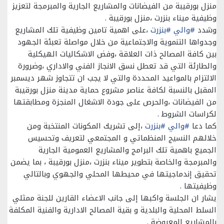
منزل بورقيبة من الفيضانات والمشاريع الجارية والمبرمجة لتعزيز
وظيفية ميناء بنزرت ،منزل بورقيبة .
وشدد
#والي
#بنزرت
،على اهمية تامين وظيفية تلك المشاريع
وجدواها التنموية والاجتماعية من خلال مواصلة تعبئة الجهود
بين كافة المصالح ذات العلاقة ،وفض الاشكاليات الهيكلية
والطارئة التي قد تعطل نسق الانجاز الفني والاداري ،وضرورة
الالتزام بالمواعيد المحددة والتي لا يجب ان تتجاوز شهر ديسمبر
المقبل بالنسبة لكافة عناصر مشروع حماية مدينة منزل بورقيبة
من الفيضانات ،والحرص على جودة الاشغال المنجزة ومطابقتها
لكراسات الشروط .
كما دعا
#والي
#بنزرت
،إلى تشريك المكونات المنتخبة ومن
خلالهم النسيج المنظماتي و المجتمعي لتعريف وتحسيس
الجميع باهمية تلك البرامج والمشاريع العمومية الجارية
والمبرمجة والخاصة بتطوير ميناء بنزرت ،منزل بورقيبة ، بما يضمن
تحقيق إندماجيتها في محيطها المحلي والجهوي وبالتالي
وظيفيتها .
يشار ان الجلسة واكبها إلى جانب الاعضاء القارين للجنة ممثلي
السلط المحلية والبلدية و بقية المصالح الادارية والفنية المكلفة
بالمشاريع المعروضة .