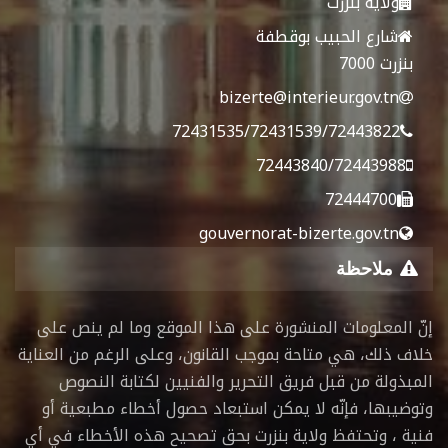
ولاية بنزرت
شارع الحبيب بوقطفة
بنزرت 7000
bizerte@interieur.gov.tn
72431535/72431539/72443822
72443840/72443988
72444700
gouvernorat-bizerte.gov.tn
ملاحظة
إنّ المعلومات المنشورة على هذا الموقع وما لم ينص على
خلاف ذلك، هي متاحة بموجب القانون، وعلى الرغم من العناية
المبذولة من قبل فريق التحرير والفنيين لكتابة النصوص
وتوضيبها، فإنّه لا يمكن استبعاد حصول أخطاء مطبعية أو
فنية ، وتحتفظ ولاية بنزرت بحق تصحيح هذه الأخطاء في أي