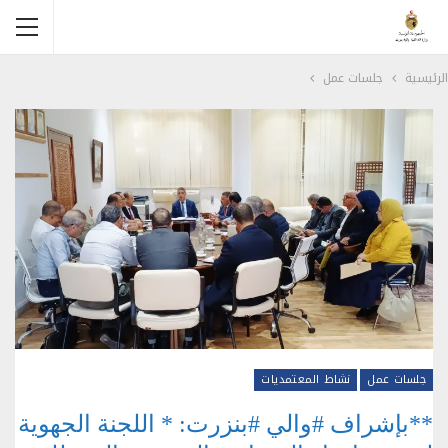
الرئيسية
جلسات عمل
جلسات عمل
نشاط المعتمديات
**بإشراف #والي #بنزرت: * اللجنة الجهوية