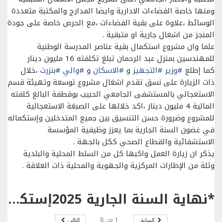
ومنها خاصة الفضاءات الادارية وايضا المدارج والمكتبة متعددة
الوسائط ،علاوة على بقية الفضاءات ،مع الحرص خاصة على جودة
المنجز من اشغال جارية او متبقية .
علما وان مشروع استكمال بقية عناصر المدرسة الوطنية
للمهندسين بمنزل عبد الرحمان تبلغ تكلفته 16 مليون دينار
كما إطلع
#وزير
#التجهيز
و
#الاسكان
و
#والي
#بنزرت
،خلال
ذات الزيارة على نسق تقدم اشغال مشروع توسعة وتهيئة قسم
الاستعجالي بالمستشفى الجامعي الحبيب بوقطفة البالغ كلفته
المالية 4 مليون دينار ،اكد خلالها على الصبغة الاستعجالية
للمشروع وضرورة حسن التنسيق بين جميع المتدخلين وإستكماله
في غضون السنة الجارية بما يعزز وظيفية المؤسسة
الاستشفائية والقطاع الصحي ككل بالجهة .
يذكر ان زيارة العمل واكبها كل من السلط المحلية والبلدية
وثلة من الإطارات المركزية والجهوية والمحلية ذات العلاقة .
*نهاية السنة الجارية 2025إستكمال اشغال مشروعي المدرسة الوطنية للمهندسين وقسم الاستعجالي بالمستشفى الجامعي الحبيب بوقطفة .
1
من
8
السابق
التالي