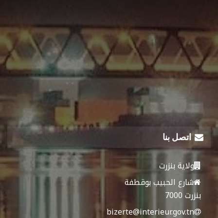
اتصل بنا
ولاية بنزرت
شارع الحبيب بوقطفة
بنزرت 7000
bizerte@interieur.gov.tn