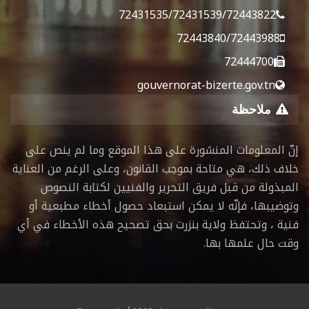
72431535/72431539/72443822
72443840/72443988
72444700
gouvernorat-bizerte.gov.tn
ملاحظة
إنّ المعلومات المنشورة على هذا الموقع وما لم ينص على
خلاف ذلك، هي متاحة بموجب القانون، وعلى الرغم من العناية
المبذولة من قبل فريق التحرير والفنيين لكتابة النصوص
وتوضيبها، فإنّه لا يمكن استبعاد حصول أخطاء مطبعية أو
فنية ، وتحتفظ ولاية بنزرت بحق تصحيح هذه الأخطاء في أي
وقت حال علمها بها.