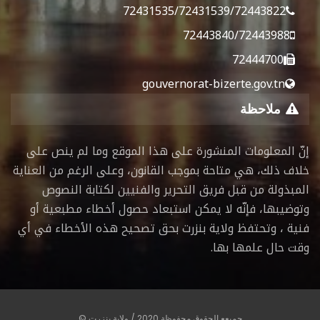
72431535/72431539/72443822
72443840/72443988
72444700
gouvernorat-bizerte.gov.tn
ملاحظة
إنّ المعلومات المنشورة على هذا الموقع وما لم ينص على
خلاف ذلك، هي متاحة بموجب القانون، وعلى الرغم من العناية
المبذولة من قبل فريق التحرير والفنيين لكتابة النصوص
وتوضيبها، فإنّه لا يمكن استبعاد حصول أخطاء مطبعية أو
فنية ، وتحتفظ ولاية بنزرت بحق تصحيح هذه الأخطاء في أي
وقت حال علمها بها.
جميعع الحقوق محفوظة 2020 / ولاية بنزرت ©