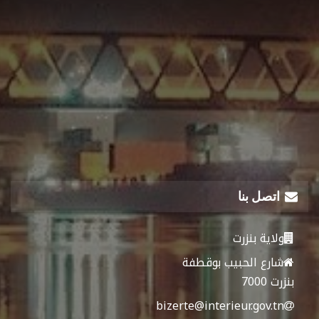
اتصل بنا
ولاية بنزرت
شارع الحبيب بوقطفة
بنزرت 7000
bizerte@interieur.gov.tn