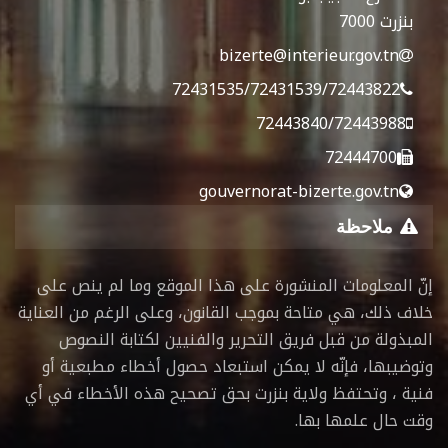
بنزرت 7000
bizerte@interieur.gov.tn
72431535/72431539/72443822
72443840/72443988
72444700
gouvernorat-bizerte.gov.tn
ملاحظة
إنّ المعلومات المنشورة على هذا الموقع وما لم ينص على
خلاف ذلك، هي متاحة بموجب القانون، وعلى الرغم من العناية
المبذولة من قبل فريق التحرير والفنيين لكتابة النصوص
وتوضيبها، فإنّه لا يمكن استبعاد حصول أخطاء مطبعية أو
فنية ، وتحتفظ ولاية بنزرت بحق تصحيح هذه الأخطاء في أي
وقت حال علمها بها.