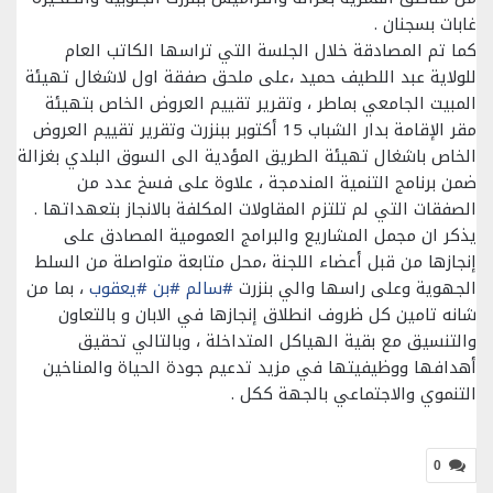
غابات بسجنان .
كما تم المصادقة خلال الجلسة التي تراسها الكاتب العام
للولاية عبد اللطيف حميد ،على ملحق صفقة اول لاشغال تهيئة
المبيت الجامعي بماطر ، وتقرير تقييم العروض الخاص بتهيئة
مقر الإقامة بدار الشباب 15 أكتوبر ببنزرت وتقرير تقييم العروض
الخاص باشغال تهيئة الطريق المؤدية الى السوق البلدي بغزالة
ضمن برنامج التنمية المندمجة ، علاوة على فسخ عدد من
الصفقات التي لم تلتزم المقاولات المكلفة بالانجاز بتعهداتها .
يذكر ان مجمل المشاريع والبرامج العمومية المصادق على
إنجازها من قبل أعضاء اللجنة ،محل متابعة متواصلة من السلط
الجهوية وعلى راسها والي بنزرت
#سالم
#بن
#يعقوب
، بما من
شانه تامين كل ظروف انطلاق إنجازها في الابان و بالتعاون
والتنسيق مع بقية الهياكل المتداخلة ، وبالتالي تحقيق
أهدافها ووظيفيتها في مزيد تدعيم جودة الحياة والمناخين
التنموي والاجتماعي بالجهة ككل .
0