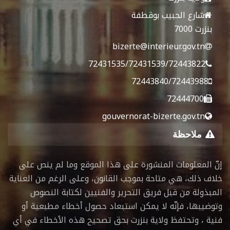
شارع الحبيب بوقطفة
بنزرت 7000
bizerte@interieur.gov.tn
72431535/72431539/72443822
72443840/72443988
72444700
gouvernorat-bizerte.gov.tn
ملاحظة
إنّ المعلومات المنشورة على هذا الموقع وما لم ينص على
خلاف ذلك، هي متاحة بموجب القانون، وعلى الرغم من العناية
المبذولة من قبل فريق التحرير والفنيين لكتابة النصوص
وتوضيبها، فإنّه لا يمكن استبعاد حصول أخطاء مطبعية أو
فنية ، وتحتفظ ولاية بنزرت بحق تصحيح هذه الأخطاء في أي