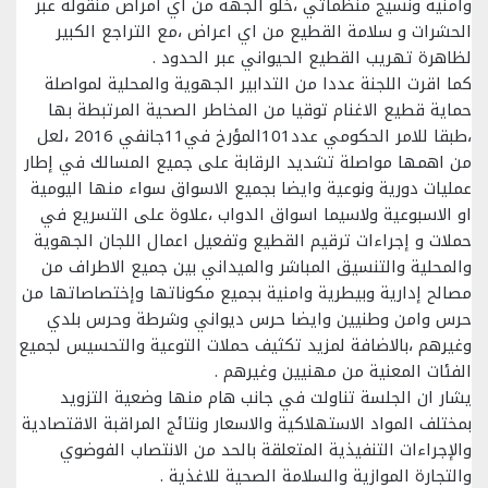
وامنية ونسيج منظماتي ،خلو الجهة من اي امراض منقولة عبر
الحشرات و سلامة القطيع من اي اعراض ،مع التراجع الكبير
لظاهرة تهريب القطيع الحيواني عبر الحدود .
كما اقرت اللجنة عددا من التدابير الجهوية والمحلية لمواصلة
حماية قطيع الاغنام توقيا من المخاطر الصحية المرتبطة بها
،طبقا للامر الحكومي عدد101المؤرخ في11جانفي 2016 ،لعل
من اهمها مواصلة تشديد الرقابة على جميع المسالك في إطار
عمليات دورية ونوعية وايضا بجميع الاسواق سواء منها اليومية
او الاسبوعية ولاسيما اسواق الدواب ،علاوة على التسريع في
حملات و إجراءات ترقيم القطيع وتفعيل اعمال اللجان الجهوية
والمحلية والتنسيق المباشر والميداني بين جميع الاطراف من
مصالح إدارية وبيطرية وامنية بجميع مكوناتها وإختصاصاتها من
حرس وامن وطنيين وايضا حرس ديواني وشرطة وحرس بلدي
وغيرهم ،بالاضافة لمزيد تكثيف حملات التوعية والتحسيس لجميع
الفئات المعنية من مهنيين وغيرهم .
يشار ان الجلسة تناولت في جانب هام منها وضعية التزويد
بمختلف المواد الاستهلاكية والاسعار ونتائج المراقبة الاقتصادية
والإجراءات التنفيذية المتعلقة بالحد من الانتصاب الفوضوي
والتجارة الموازية والسلامة الصحية للاغذية .