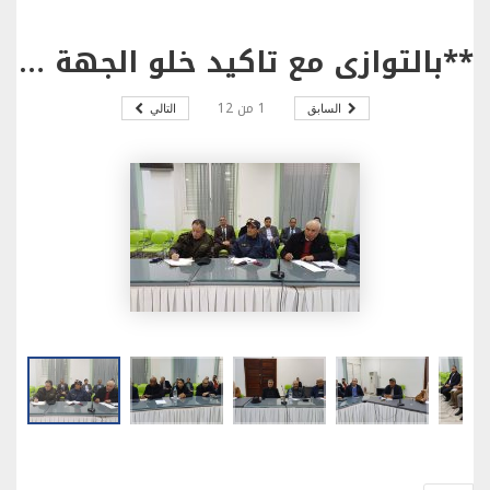
**بالتوازي مع تاكيد خلو الجهة من اي امراض منقولة عبر الحشرات: *إجراءات وتدابير جهوية ومحلية مشتركة للتصدي للتهريب وحماية قطيع الاغنام من المخاطر الصحية .
1
من
12
السابق
التالي