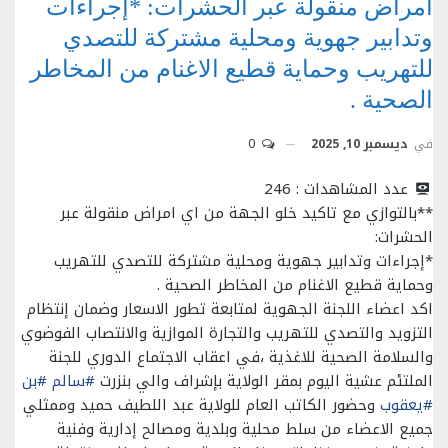
امراض منقولة عبر الحشرات: *إجراءات
وتدابير جهوية ومحلية مشتركة للتصدي
للتهريب وحماية قطيع الاغنام من المخاطر
الصحية .
في
ديسمبر 10, 2025
0
عدد المشاهدات :
246
**بالتوازي مع تاكيد خلو الجهة من اي امراض منقولة عبر
الحشرات:
*إجراءات وتدابير جهوية ومحلية مشتركة للتصدي للتهريب
وحماية قطيع الاغنام من المخاطر الصحية .
اكد اعضاء اللجنة الجهوية لمتابعة تطور الاسعار وضمان إنتظام
التزويد والتصدي للتهريب والتجارة الموازية والانتصاب الفوضوي
والسلامة الصحية للاغذية ،في اعقاب الاجتماع الدوري للجنة
الملتئم عشية اليوم بمقر الولاية بإشراف والي بنزرت
#سالم
#بن
#يعقوب
وحضور الكاتب العام للولاية عبد اللطيف حميد وممثلي
جميع الاعضاء من سلط محلية وبلدية ومصالح إدارية وفنية