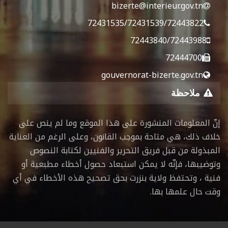
bizerte@interieur.gov.tn
72431535/72431539/72443822
72443840/72443988
72444700
gouvernorat-bizerte.gov.tn
ملاحظة
إنّ المعلومات المنشورة على هذا الموقع وما لم ينص على
خلاف ذلك، هي متاحة بموجب القانون، وعلى الرغم من العناية
المبذولة من قبل فريق التحرير والفنيين لكتابة النصوص
وتوضيبها، فإنّه لا يمكن استبعاد حصول أخطاء مطبعية أو
فنية ، وتحتفظ ولاية بنزرت بحق تصحيح هذه الأخطاء في أي
وقت حال علمها بها.