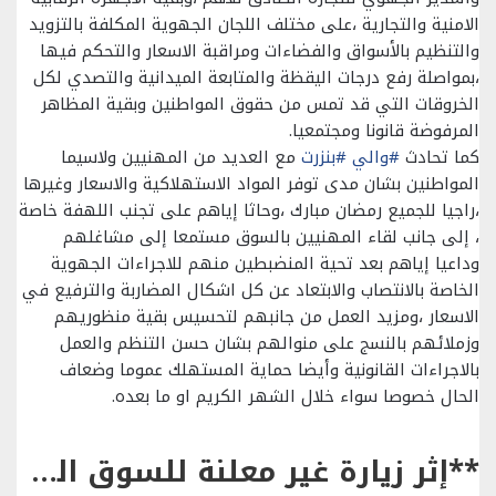
الامنية والتجارية ،على مختلف اللجان الجهوية المكلفة بالتزويد
والتنظيم بالأسواق والفضاءات ومراقبة الاسعار والتحكم فيها
،بمواصلة رفع درجات اليقظة والمتابعة الميدانية والتصدي لكل
الخروقات التي قد تمس من حقوق المواطنين وبقية المظاهر
المرفوضة قانونا ومجتمعيا.
كما تحادث
#والي
#بنزرت
مع العديد من المهنيين ولاسيما
المواطنين بشان مدى توفر المواد الاستهلاكية والاسعار وغيرها
،راجيا للجميع رمضان مبارك ،وحاثا إياهم على تجنب اللهفة خاصة
، إلى جانب لقاء المهنيين بالسوق مستمعا إلى مشاغلهم
وداعيا إياهم بعد تحية المنضبطين منهم للاجراءات الجهوية
الخاصة بالانتصاب والابتعاد عن كل اشكال المضاربة والترفيع في
الاسعار ،ومزيد العمل من جانبهم لتحسيس بقية منظوريهم
وزملائهم بالنسج على منوالهم بشان حسن التنظم والعمل
بالاجراءات القانونية وأيضا حماية المستهلك عموما وضعاف
الحال خصوصا سواء خلال الشهر الكريم او ما بعده.
**إثر زيارة غير معلنة للسوق المركزية براس الجبل: *#والي #بنزرت يتفقد نسق التزويد بالمواد الاستهلاكية بمناسبة الشهر الكريم .