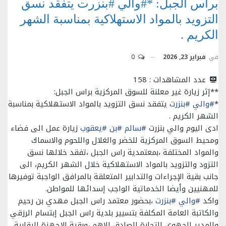
براس الجبل: *#والي #بنزرت يتفقد نسق
التزويد بالمواد الاستهلاكية بمناسبة الشهر
الكريم .
في
فبراير 23, 2026
0
عدد المشاهدات :
158
**إثر زيارة غير معلنة للسوق المركزية براس الجبل:
*
#والي
#بنزرت
يتفقد نسق التزويد بالمواد الاستهلاكية بمناسبة
الشهر الكريم .
ادى اليوم والي بنزرت
#سالم
#بن
#يعقوب
زيارة عمل الى فضاء
ومحيط السوق المركزية للخضر والغلال واللحوم والاسماك
والمواد المختلفة ،بمعتمدية راس الجبل ،تفقد خلالها نسق
التزود والتزويد بالمواد الاستهلاكية خلال الشهر الكريم، الى
جانب بقية الإجراءات والتدابير المتعلقة بالمرافق الواجبة توفيرها
للمهنيين وأيضا الخدماتية الواجب إسدائها للمواطن.
واكد
#والي
#بنزرت
،بحضور معتمد راس الجبل مهدي بن رحيم
والكاتبة العامة المكلفة بتسيير بلدية راس الجبل إبتسام الرزقي
والمدير الجهوي للتجارة الصادق للاهم ،وبقية الاجهزة الرقابية