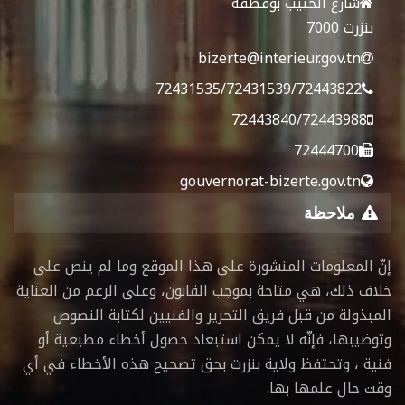
شارع الحبيب بوقطفة
بنزرت 7000
bizerte@interieur.gov.tn
72431535/72431539/72443822
72443840/72443988
72444700
gouvernorat-bizerte.gov.tn
ملاحظة
إنّ المعلومات المنشورة على هذا الموقع وما لم ينص على
خلاف ذلك، هي متاحة بموجب القانون، وعلى الرغم من العناية
المبذولة من قبل فريق التحرير والفنيين لكتابة النصوص
وتوضيبها، فإنّه لا يمكن استبعاد حصول أخطاء مطبعية أو
فنية ، وتحتفظ ولاية بنزرت بحق تصحيح هذه الأخطاء في أي
وقت حال علمها بها.