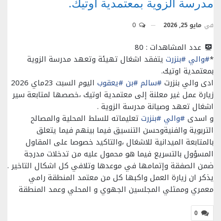
مدرسة الزوية بمعتمدية اوتيك.
في
مايو 25, 2026
0
عدد المشاهدات :
80
*
#والي
#بنزرت
يتفقد اشغال تهيئة وتعهد مدرسة الزوية
بمعتمدية اوتيك.
ادى والي بنزرت
#سالم
#بن
#يعقوب
اليوم السبت 23ماي 2026
زيارة عمل غير معلنة إلى معتمدية اوتيك ،خصصها لمتابعة سير
اشغال تعهد وصيانة مدرسة الزوية .
و اسدى
#والي
#بنزرت
تعليماته للسلط المحلية والمصالح
التربوية والفنيةوحسن التنسيق فيما بينهم فيما يتعلق
بالمتابعة الميدانية للاشغال ،والتاكيد خصوصا على المقاول
المسؤول بالتسريع فيما هو محمول عليه من تدخلات مدرجة
ضمن الصفقة وإتمامها في موعدها وتلافي كل اشكال التاخير .
يذكر ان زيارة العمل واكبها كل من معتمد المنطقة رامي
معمري وممثلي المجلسين الجهوي و المحلي وعمد المنطقة
0