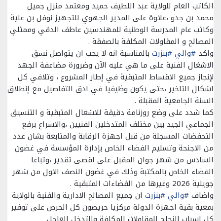
الكاتب العام للولاية عبد اللطيف حميد ومعتمد منزل جميل
محمد بن جدو ،علاوة على المدير الجهوي للتجهيز نوفل بن علية
وكاتب عام المدرسة الوطنية للمهندسين عاطف الدقي وممثلي
المصالح و المقاولات المكلفة بالصفقة .
واكد
#والي
#بنزرت
بالمناسبة انه لا يجب ان يتواصل نسق
الاشغال الفنية على ما هي عليه الآن وضرورة مضاعفة الجهد
لإنجاز جميع الاقساط المتبقية في إطار المشروع ، وتلافي كل
اشكال التاخير ،حتى يكون وظيفيا في ادق التفاصيل مع إنطلاق
السنة الجامعية المقبلة .
كما شدد على وضع روزنامة دقيقة للاشغال المتبقية و التنسيق
الجماعي الجيد بين مختلف المتدخلين الفنيين ،والاسراع برفع
التحفضات المسجلة من قبل اجهزة الرقابة والمتابعة بشان عدد
من الاجنحة وتسليم الفضاء الخاص بإدارة المؤسسة في غضون
السادس من شهر جوان المقبل على اقصى تقدير ،وتباعا
الفضاء الخاص بالمكتبة وذلك في غضون النصف الاول من شهر
جويلية 2026 وغيرها من الفضاءات المتبقية .
واضاف
#والي
#بنزرت
ان جميع المصالح الادارية والفنية بالولاية
بمعية بقية اجهزة الدولة مركزيا حريصون كل الحرص على توفير
كل اسباب النجاح للمقاولات المكلفة والتدخل العاجل