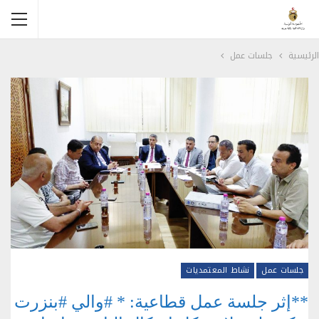
الرئيسية
جلسات عمل
جلسات عمل
نشاط المعتمديات
**إثر جلسة عمل قطاعية: * #والي #بنزرت