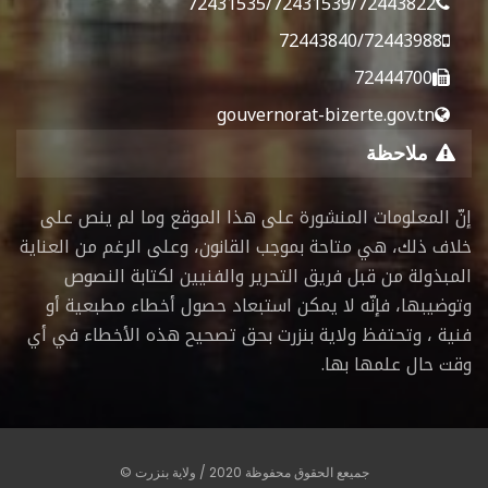
72431535/72431539/72443822
72443840/72443988
72444700
gouvernorat-bizerte.gov.tn
ملاحظة
إنّ المعلومات المنشورة على هذا الموقع وما لم ينص على
خلاف ذلك، هي متاحة بموجب القانون، وعلى الرغم من العناية
المبذولة من قبل فريق التحرير والفنيين لكتابة النصوص
وتوضيبها، فإنّه لا يمكن استبعاد حصول أخطاء مطبعية أو
فنية ، وتحتفظ ولاية بنزرت بحق تصحيح هذه الأخطاء في أي
وقت حال علمها بها.
جميعع الحقوق محفوظة 2020 / ولاية بنزرت ©