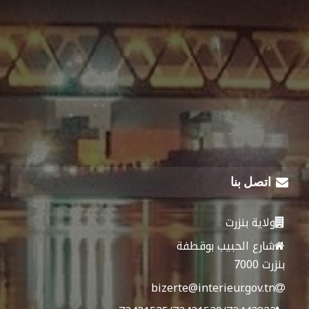
اتصل بنا
ولاية بنزرت
شارع الحبيب بوقطفة
بنزرت 7000
bizerte@interieur.gov.tn