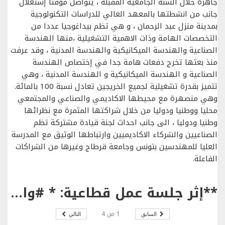
جاهزة خلال السنة الجامعية المقبلة ، يتواصل مؤقتا إستغلال
جانب من انشطتها بالمعهد العالي للدراسات التكنولوجية
بمدينة منزل عبد الرحمان ، و هي تظم بيداغوجيا عددا من
التخصصات الهامة وذات الاهمية التشغيلية ،منها الهندسة
الصناعية والهندسة الميكانيكية والهندسة المدنية ، وقد عرفت
منذ بعثها تخرج دفعات هامة جدا في إختصاص الهندسة
الصناعية و الهندسة الميكانيكية و الهندسة المدنية ، وهي
تتميز بقدرة تشغيلية لجميع الخريجين تعادل نسبة 100 بالمائة.
وهي منصهرة مع محيطها الاكاديمي والصناعي والمجتمعي
محليا ووطنيا ودوليا من خلال شراكتها المثمرة مع نظرائها
وطنيا ودوليا ، الى جانب احداث لجنة قيادة مشتركة تظم
الصناعيين والشركاء الاكاديميين وارتباطها الوثيق مع المدرسة
العليا للمهندسين بتونس وجامعة قرطاج وغيرها من الشراكات
الفاعلة.
**إثر جلسة عمل قطاعية: * #والي #بنزرت يؤكد على تلافي كل اشكال التاخير وإتمام بقية عناصر مشروع #المدرسة #الوطنية #للمهندسين بمنزل عبد الرحمان من معتمدية منزل جميل في غضون نهاية شهر جويلية المقبل .
1
من
4
السابق
التالي