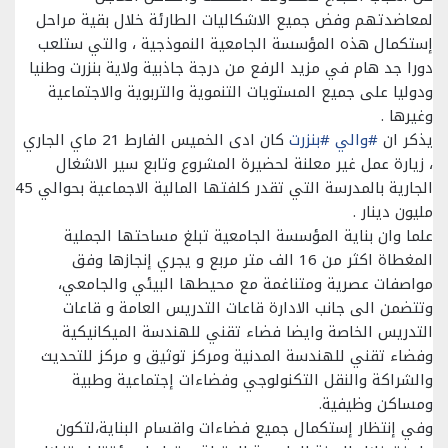
لمعاضدتهم وفض جميع الاشكاليات الطارئة خلال بقية مراحل
إستكمال هذه المؤسسة الجامعية النموذجية ، والتي ستلعب
دورا جد هام في مزيد الرفع من درجة جاذبية ولاية بنزرت وطنيا
ودوليا على جميع المستويات التنموية والتربوية والاجتماعية
وغيرها .
يذكر ان
#والي
#بنزرت
كان ادى الخميس الفارط 21 ماي الجاري
، زيارة عمل غير معلنة لحضيرة المشروع وتابع سير الاشغال
الجارية بالمدرسة التي تقدر كلفتها المالية الاجماعية بحوالي 45
مليون دينار .
علما وان بناية المؤسسة الجامعية تبلغ مساحتها الجملية
المغطاة اكثر من 16 الف متر مربع و يجري إنجازها وفق
مواصفات عصرية ومتناغمة مع محيطها البيئي والجامعي،
وتتضمن الى جانب الادارة قاعات التدريس العامة و قاعات
التدريس الخاصة وايضا فضاء تقني للهندسة الميكانيكية
وفضاء تقني للهندسة المدنية ومركز توثيق و مركز للتحديث
والشراكة والنقل التكنولوجي وفضاءات إجتماعية وطبية
ومساكن وظيفية.
وفي إنتظار إستكمال جميع فضاءات واقسام البناية،لتكون