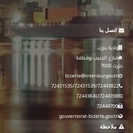
اتصل بنا
ولاية بنزرت
شارع الحبيب بوقطفة
بنزرت 7000
bizerte@interieur.gov.tn
72431535/72431539/72443822
72443840/72443988
72444700
gouvernorat-bizerte.gov.tn
ملاحظة