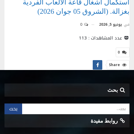
استكمال أشغال قاعة الألعاب الفردية
بغزالة. (الشروق 05 جوان 2026)
في
يونيو 5, 2026
0
عدد المشاهدات :
113
0
Share
بحث
روابط مفيدة