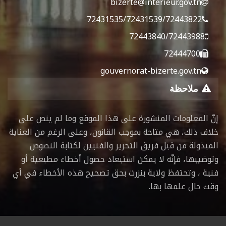
bizerte@interieur.gov.tn
72431535/72431539/72443822
72443840/72443988
72444700
gouvernorat-bizerte.gov.tn
ملاحظة
إنّ المعلومات المنشورة على هذا الموقع وما لم ينص على
خلاف ذلك، هي متاحة بموجب القانون، وعلى الرغم من العناية
المبذولة من قبل فريق التحرير والفنيين لكتابة النصوص
وتوضيبها، فإنّه لا يمكن استبعاد حصول أخطاء مطبعية أو
فنية ، وتحتفظ ولاية بنزرت بحق تصحيح هذه الأخطاء في أي
وقت حال علمها بها.