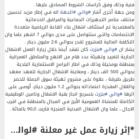
فنية وذلك وفق كراسات الشروط المصادق عليها .
ومن جهة أخرى أشار
#والي
#الجهة
انه في إطار مزيد تحسين
مختلف عناصر التجهيزات الجماعية والمرافق الخدماتية
بالمعتمدية تم استئناف اشغال بناء القاعة الرياضية متعددة
الاختصاصات والتي ستتواصل على مدى حوالي 7 اشهر علما وان
التكلفة المالية للمشروع تقدر بحوالي 2.6 مليون دينار .
يشار ان
#والي
#بنزرت
كان تفقد أيضا خلال زيارة العمل الاشغال
الجارية لتعبيد وتهيئة عدد هام من الانهج والمناطق العمرانية
بمنطقة بومخيلة وذلك في اطار البرامج الاستثمارية البلدية
بحوالي 500 الف دينار ، ومعاينة الاشغال الجارية لتعهد معهد
طريق طبرقة ، علاوة على مشروع تهيئة سوق الجملة للخضر
والغلال المقدرة اعتماداته بحوالي 1.2 مليون دينار، أوصى على
اثرها
#والي
#بنزرت
بتسريع انجاز بقية الاشغال وتامين الوظيفية
الكاملة للمنشاة العمومية الأبرز في المجال بالمنطقة في اقرب
الاجال ، علما وان الاشغال المدنية المنجزة قاربت الـ90 بالمائة .
*إثر زيارة عمل غير معلنة #لوالي #بنزرت : *قريبا إستكمال كافة الاشغال المدنية الخاصة بمشروع قسم الاستعجالي بماطر.