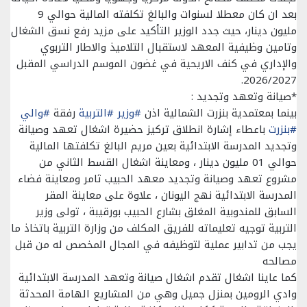
بعد ان كان معطلا لسنوات والبالغ تكلفته المالية حوالي 9
مليون دينار، حيث جدد الوزير التأكيد على مزيد رفع نسق الشغال
وتامين وظيفية المعهد لاستقبال التلاميذ والاطار التربوي
والإداري في كنف الاريحية في غضون الموسم الدراسي المقبل
2026/2027.
*صيانة وتعهد وتجديد :
بينما بمعتمدية بنزرت الشمالية اذن
#وزير
#التربية
رفقة
#والي
#بنزرت
باعطاء إشارة انطلاق تركيز حضيرة اشغال تعهد وصيانة
وتجديد المدرسة الابتدائية بعين مريم البالغ تكلفتها المالية
حوالي 01 مليون دينار ، ومعاينة اشغال القسط الثاني من
مشروع تعهد وصيانة وتجديد معهد الحبيب ثامر ومعاينة فضاء
المدرسة الابتدائية نهج اليونان ، علاوة على معاينة المقر
السابق للمندوبية المغلق بشارع الحبيب بورقيبة ، تولى وزير
التربية توجيه تعليماته للفريق المكلف من وزارة التربية باتخاذ ما
يجب من تدابير عملية لتوظيفه في المجال المخصص له من قبل
مصالحه
كما عاينا اشغال تقدم اشغال صيانة وتعهد المدرسة الابتدائية
وادي الرومين بمنزل جميل وهي من المشاريع الهامة المحدثة