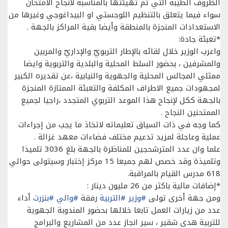
الظروف الطيبة التي تم تهيئتها بالمناسبة لانجاح الامتحان
سواء فيما يتعلق بالتنظيم اللوجستي او البيداغوجي وغيرها من
الاستعدادات المنجزة بالمنطقة وأيضا بقية المراكز بالجهة .
*تعبئة جادة:
واعرب الوزير خلال لقائه بالإطار التربويّ والإداريّ والمربين
والمشرفين ، بحضور السلط المحلية والبلدية والتربوية وايضا
ممثلي المجالس المحلية والجهوية والنيابية ،عن تقديره الكبير
لمجهودات جميع الاطراف المكلفة والتعبئة الممتازة المنجزة
بالجهة ككل لإنجاح هذا الموعد التربوي المتجدد ،راجيا لجميع
الممتحنين النجاح .
كما وجه في ذات السياق تعليماته لاتخاذ ما يجب من إجراءات
عملية وعاجلة لمزيد تدعيم مختلف فضاءات معهد غزالة .
علما وان عدد المترشحجين للمناظرة بالجهة بلغ 3036 تلميذا
وتلميذة وقد خصص لهم جميعا 15 مركز إختبار وسيتولى حوالي
618 مدرس القيام بالمراقبة.
*إضافات مالية باكثر من 26 مليون دينار :
ومن جهة أخرى تولى
#وزير
#التربية
رفقة
#والي
#بنزرت
أداء
عدد من زيارات العمل تابعا خلالها بحضور المندوبة الجهوية
للتربية هدى شقير ، سير انجاز عدد من المشاريع والبرامج