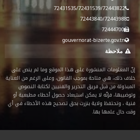
72431535/72431539/72443822
72443840/72443988
72444700
gouvernorat-bizerte.gov.tn
ملاحظة
إنّ المعلومات المنشورة على هذا الموقع وما لم ينص على
خلاف ذلك، هي متاحة بموجب القانون، وعلى الرغم من العناية
المبذولة من قبل فريق التحرير والفنيين لكتابة النصوص
وتوضيبها، فإنّه لا يمكن استبعاد حصول أخطاء مطبعية أو
فنية ، وتحتفظ ولاية بنزرت بحق تصحيح هذه الأخطاء في أي
وقت حال علمها بها.