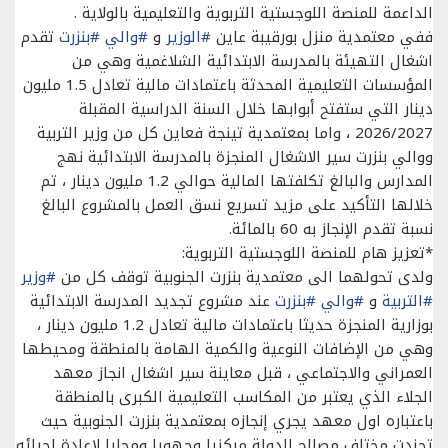
الداعمة للمنصة اللوجستية التربوية والتعليمية بالولاية .
ففي معتمدية منزل بورقيبة عاين
#الوزير
و
#والي
#بنزرت
تقدم
اشغال التهيئة بالمدرسة الابتدائية الشلاغمية وهي من
المؤسسات التعليمية المحدثة باعتمادات مالية تعادل 1.5 مليون
دينار التي ستفتح أبوابها خلال السنة الدراسية المقبلة
2026/2027 ، واما بمعتمدية تينجة فعاين كل من وزير التربية
ووالي بنزرت سير الاشغال المنجزة بالمدرسة الابتدائية نهج
المدارس والبالغ تكلفتها المالية حوالي 1.2 مليون دينار ، تم
خلالها التأكيد على مزيد تسريع نسق العمل بالمشروع البالغ
نسبة تقدم الإنجاز به 60 بالمائة.
*تعزيز هام للمنصة اللوجستية التربوية:
ولدى تحولهما الى معتمدية بنزرت الجنوبية توقف كل من
#وزير
#التربية
و
#والي
#بنزرت
عند مشروع تجديد المدرسة الابتدائية
بوزارية المنجزة حديثا باعتمادات مالية تعادل 1.2 مليون دينار ،
وهي من الإضافات النوعية والكمية الهامة بالمنطقة ومحيطها
العمراني والاجتماعي ، قبل معاينة سير اشغال انجاز معهد
الجلاء الذي يعتبر من المكاسب التعليمية الكبرى بالمنطقة
باعتباره اول معهد يجري إنجازه بمعتمدية بنزرت الجنوبية حيث
تجندت مختلف مصالح الدولة مركزيا وجهويا ومحليا لاعادة احيائه