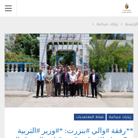
الرئيسية
زيارات ميدانية
زيارات ميدانية
نشاط المعتمديات
**رفقة #والي #بنزرت: *#وزير #التربية