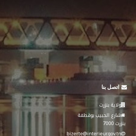
اتصل بنا
ولاية بنزرت
شارع الحبيب بوقطفة
بنزرت 7000
bizerte@interieur.gov.tn