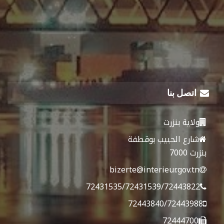
اتصل بنا
ولاية بنزرت
شارع الحبيب بوقطفة
بنزرت 7000
bizerte@interieur.gov.tn
72431535/72431539/72443822
72443840/72443988
72444700