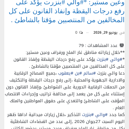
وعين مستير: *#والي #بنزرت يؤكد على
رفع درجات اليقظة وإنفاذ القانون على كل
المخالفين من المنتصبين مؤقتا بالشاطئ .
في
يونيو 29, 2026
0
عدد المشاهدات :
79
**خلال زياراته مناطق غار الملح ورفراف وعين مستير:
*
#والي
#بنزرت
يؤكد على رفع درجات اليقظة وإنفاذ القانون
على كل المخالفين من المنتصبين مؤقتا بالشاطئ .
دعا والي بنزرت
#سالم
#بن
#يعقوب
،جميع المصالح الرقابية
والادارية الجهوية والمحلية ،إلى رفع درجات اليقظة والتكثيف
من الحملات الرقابية الدورية على الشواطئ ،وإنفاذ القانون دون
إستثناء على كل من يعمد إلى مخالفة تراتيب وإجراءات الانتصاب
المؤقت على الشاطئ والتعدي على حقوق المواطنين والملك
العام .
كما جدد
#والي
#بنزرت
التذكير ،خلال زيارات ميدانية اداها ظهر
اليوم السبت 27جوان 2026 ,إلى عدد من الفضاءات الشاطئية
بكل من مناطق غار الملح ورفراف وعين مستير ،بحضور الكاتب