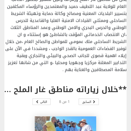
العام للولاية عبد اللطيف حميد والمعتمدين والرؤساء المكلفين
بتسيير البلديات المعنية ومصالح وكالة حماية وتهيئة الشريط
الساحلي وممثلي القيادات الامنية العليا والقاعدية للحرس
الوطني والحرس البحري والامن الوطني وعمد المناطق الثلاث
،ان الانتصاب الخدماتي المؤقت بالشاطئ هو إستثناء و ان
الشريط الساحلي ملك عمومي للمواطن والصالح العام ،من خلال
توفير الفضاءات العمومية بالقدر الواجب ، ومشددا في الآن على
إيلاء اهمية قصوى للجانب الصحي والبيئي والتجاري وبقية
التدابير المعلنة مركزيا وجهويا ومحليا ،و التي من شانها تعزيز
سلامة المصطافين والعناية بهم .
**خلال زياراته مناطق غار الملح ورفراف وعين مستير: *#والي #بنزرت يؤكد على رفع درجات اليقظة وإنفاذ القانون على كل المخالفين من المنتصبين مؤقتا بالشاطئ .
1
من
8
السابق
التالي