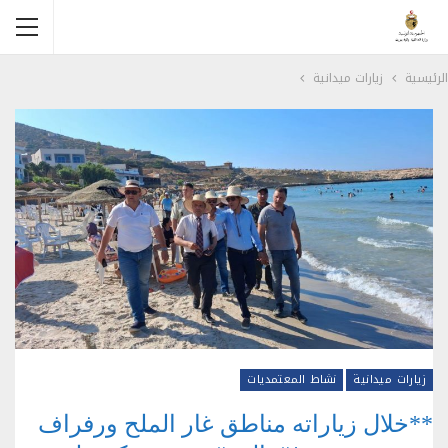
الرئيسية
زيارات ميدانية
زيارات ميدانية
نشاط المعتمديات
**خلال زياراته مناطق غار الملح ورفراف