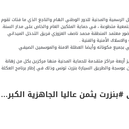
 الرسمية والمدنية للدور الوطني الهام والناجع الذي ما فتات تقوم
ومجتمعية متطوعة ، في حماية الملكين العام والخاص على مدار السنة.
بحضور معتمد المنطقة محمد ناصف العزوزي فريق التدخل الميداني
الاسلاك الأمنية والفنية .
احي بجميع مكوناته وأيضا العطلة الامنة والموسمين الصيفي
يز أربعة مراكز متقدمة للحماية المدنية منها مركزين بكل من زهانة
عوسجة والطريق السيارة بنزرت تونس وذلك في إطار برنامج العكلة
** خلال زيارته لمقر المركز المتقدم للحماية المدنية بسيدي نصير: *#والي #بنزرت يثمن عاليا الجاهزية الكبرى لمصالح الحماية المدنية وبقية أعضاء اللجنة الجهوية ونظيراتها المحلية لتنظيم النجدة.