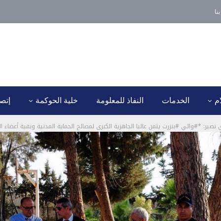
نا
ام
الخدمات
النفاذ للمعلومة
خلية الحوكمة
إتصل
 نصير: *#والي #بنزرت يثمن عاليا الجاهزية الكبرى لمصالح الحماية المدنية وبقية أعضاء ا