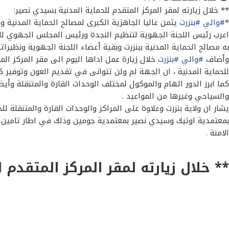
** خلال زيارته لمقر المركز المتقدم للحماية المدنية بسيدي نصير:
*
#والي
#بنزرت
يثمن عاليا الجاهزية الكبرى لمصالح الحماية المدنية وب
اعرب رئيس اللجنة الجهوية لتنظيم النجدة ورئيس المجلس الجهوي لل
به مصالح الحماية المدنية ببنزرت وبقية أعضاء اللجنة الجهوية ونظيرا
وأضاف
#والي
#بنزرت
خلال زيارة عمل اداها اليوم الى مقر المركز ا
للحماية المدنية ، ان الجهة لم ولن تتوانى في تقديم العون وتوفير كل 
كما ابرز الدور الهام والموكول لمختلف الوحدات القارة والمتنقلة وأ
والسياحي وغيرها من المواعيد .
يشار ان ولاية بنزرت وعلاوة على المراكز والوحدات القارة والمتنقلة ل
بمعتمدية اوتيك وسيدي نصير بمعتمدية جومين وذلك في اطار تامين م
الامنة .