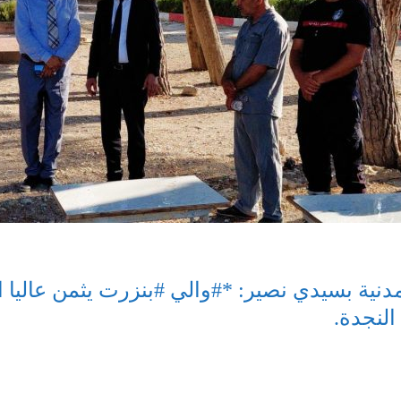
مدنية بسيدي نصير: *#والي #بنزرت يثمن عاليا ا
النجدة.