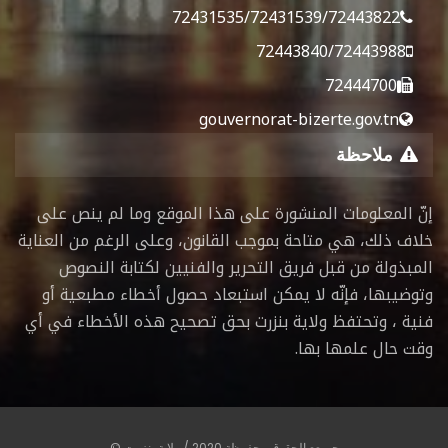
72431535/72431539/72443822
72443840/72443988
72444700
gouvernorat-bizerte.gov.tn
ملاحظة
إنّ المعلومات المنشورة على هذا الموقع وما لم ينص على
خلاف ذلك، هي متاحة بموجب القانون، وعلى الرغم من العناية
المبذولة من قبل فريق التحرير والفنيين لكتابة النصوص
وتوضيبها، فإنّه لا يمكن استبعاد حصول أخطاء مطبعية أو
فنية ، وتحتفظ ولاية بنزرت بحق تصحيح هذه الأخطاء في أي
وقت حال علمها بها.
جميعع الحقوق محفوظة 2020 / ولاية بنزرت ©