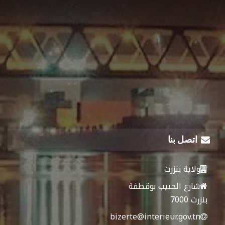
اتصل بنا
ولاية بنزرت
شارع الحبيب بوقطفة
بنزرت 7000
bizerte@interieur.gov.tn