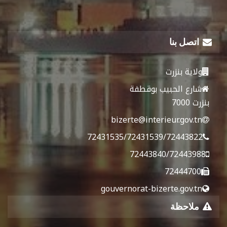
اتصل بنا
ولاية بنزرت
شارع الحبيب بوقطفة
بنزرت 7000
bizerte@interieur.gov.tn
72431535/72431539/72443822
72443840/72443988
72444700
gouvernorat-bizerte.gov.tn
ملاحظة