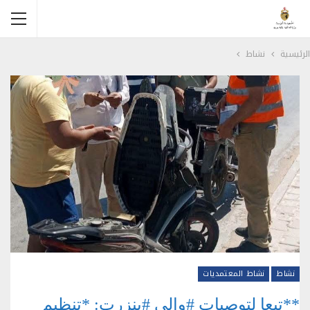
الرئيسية
نشاط
نشاط
نشاط المعتمديات
**تبعا لتوصيات #والي #بنزرت: *تنظيم