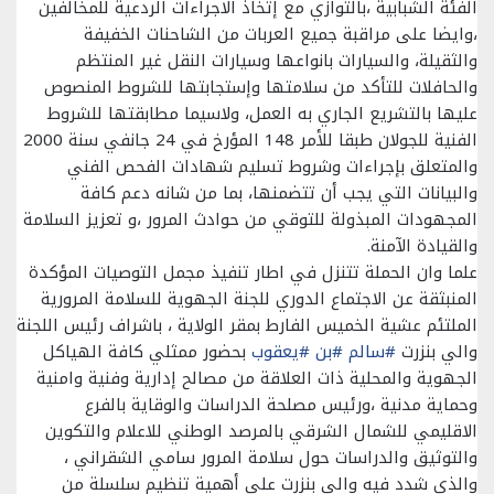
الفئة الشبابية ،بالتوازي مع إتخاذ الاجراءات الردعية للمخالفين
،وايضا على مراقبة جميع العربات من الشاحنات الخفيفة
والثقيلة، والسيارات بانواعها وسيارات النقل غير المنتظم
والحافلات للتأكد من سلامتها وإستجابتها للشروط المنصوص
عليها بالتشريع الجاري به العمل، ولاسيما مطابقتها للشروط
الفنية للجولان طبقا للأمر 148 المؤرخ في 24 جانفي سنة 2000
والمتعلق بإجراءات وشروط تسليم شهادات الفحص الفني
والبيانات التي يجب أن تتضمنها، بما من شانه دعم كافة
المجهودات المبذولة للتوقي من حوادث المرور ،و تعزيز السلامة
والقيادة الآمنة.
علما وان الحملة تتنزل في اطار تنفيذ مجمل التوصيات المؤكدة
المنبثقة عن الاجتماع الدوري للجنة الجهوية للسلامة المرورية
الملتئم عشية الخميس الفارط بمقر الولاية ، باشراف رئيس اللجنة
والي بنزرت
#سالم
#بن
#يعقوب
بحضور ممثلي كافة الهياكل
الجهوية والمحلية ذات العلاقة من مصالح إدارية وفنية وامنية
وحماية مدنية ،ورئيس مصلحة الدراسات والوقاية بالفرع
الاقليمي للشمال الشرقي بالمرصد الوطني للاعلام والتكوين
والتوثيق والدراسات حول سلامة المرور سامي الشقراني ،
والذي شدد فيه والي بنزرت على أهمية تنظيم سلسلة من