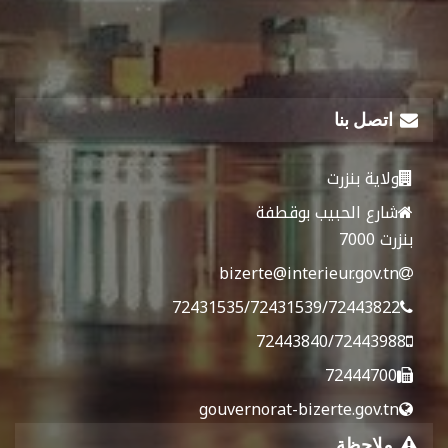
اتصل بنا
ولاية بنزرت
شارع الحبيب بوقطفة
بنزرت 7000
bizerte@interieur.gov.tn
72431535/72431539/72443822
72443840/72443988
72444700
gouvernorat-bizerte.gov.tn
ملاحظة