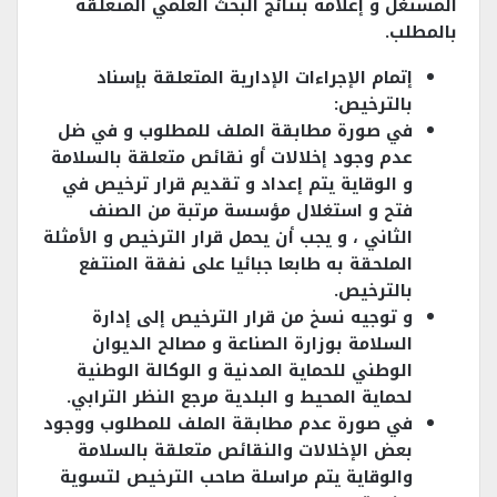
المستغل و إعلامه بنتائج البحث العلمي المتعلقة
بالمطلب.
إتمام الإجراءات الإدارية المتعلقة بإسناد
بالترخيص:
في صورة مطابقة الملف للمطلوب و في ضل
عدم وجود إخلالات أو نقائص متعلقة بالسلامة
و الوقاية يتم إعداد و تقديم قرار ترخيص في
فتح و استغلال مؤسسة مرتبة من الصنف
الثاني ، و يجب أن يحمل قرار الترخيص و الأمثلة
الملحقة به طابعا جبائيا على نفقة المنتفع
بالترخيص.
و توجيه نسخ من قرار الترخيص إلى إدارة
السلامة بوزارة الصناعة و مصالح الديوان
الوطني للحماية المدنية و الوكالة الوطنية
لحماية المحيط و البلدية مرجع النظر الترابي.
في صورة عدم مطابقة الملف للمطلوب ووجود
بعض الإخلالات والنقائص متعلقة بالسلامة
والوقاية يتم مراسلة صاحب الترخيص لتسوية