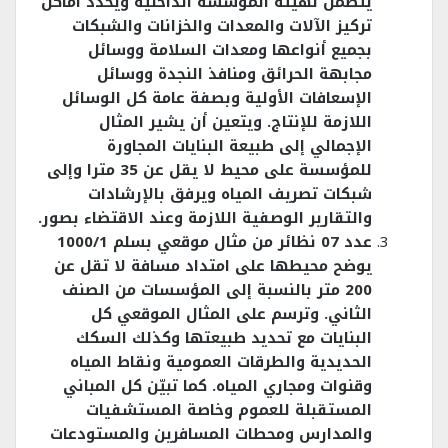
يتضمن تهيئة المؤسسة الداخلية ويحدد أماكن
تركيز الآلات والمعدات والخزانات والشبكات
بجميع أنواعها ومعدات السلامة ووسائل
مجابهة الحرائق ومنافذ النجدة ووسائل
الإسعافات الأولية وبصفة عامة كل الوسائل
اللازمة للإنتاج. ويتعين أن يشير المثال
الإجمالي إلى طبيعة البنايات المجاورة
للمؤسسة على محيط لا يقل عن 35 مترا وإلى
شبكات تصريف المياه ويرفق بالإرشادات
والتقارير الوصفية اللازمة وعند الاقتضاء بصور.
عدد 07 نظائر من مثال موقعي بسلم 1000/1
يوضح محيطها على امتداد مسافة لا تقل عن
200 متر بالنسبة إلى المؤسسات من الصنف
الثاني. وترسم على المثال الموقعي كل
البنايات مع تحديد طبيعتها وكذلك السكك
الحديدية والطرقات العمومية ونقاط المياه
وقنوات ومجاري المياه. كما تبيّن كل المباني
المستقبلة للعموم وخاصة المستشفيات
والمدارس ومحطات المسافرين والمستودعات