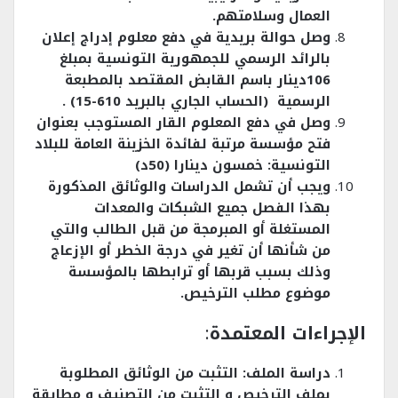
العمال وسلامتهم.
وصل حوالة بريدية في دفع معلوم إدراج إعلان
بالرائد الرسمي للجمهورية التونسية بمبلغ
106دينار باسم القابض المقتصد بالمطبعة
الرسمية (الحساب الجاري بالبريد 610-15) .
وصل في دفع المعلوم القار المستوجب بعنوان
فتح مؤسسة مرتبة لفائدة الخزينة العامة للبلاد
التونسية: خمسون دينارا (50د)
ويجب أن تشمل الدراسات والوثائق المذكورة
بهذا الفصل جميع الشبكات والمعدات
المستغلة أو المبرمجة من قبل الطالب والتي
من شأنها أن تغير في درجة الخطر أو الإزعاج
وذلك بسبب قربها أو ترابطها بالمؤسسة
موضوع مطلب الترخيص.
الإجراءات المعتمدة
:
دراسة الملف: التثبت من الوثائق المطلوبة
بملف الترخيص و التثبت من التصنيف و مطابقة