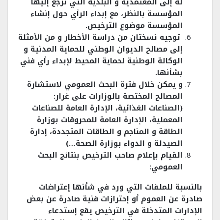
له إلى المعتمدية و البلدية التي ترجع إليها
المؤسسة بالنظر، مع إبداء الرأي حول إنشاء
المؤسسة موضوع الترخيص.
توجيه نسختان من دراسة الأخطار و من الأمثلة
إلى مصالح الديوان الوطني للحماية المدنية و
الوكالة الوطنية لحماية المحيط لإبداء رأي فني
بشأنها.
و يمكن خلال فترة البحث العمومي لاستشارة
المصالح المختصة بالوزارات على غرار:
(الصناعات الغذائية، الإدارة العامة للصناعات
المعملية، الإدارة العامة للمحروقات بوزارة
الطاقة و المناجم و الطاقات المتجددة، إدارة
الصيدلة و الدواء بوزارة الصحة…)
القيام بإعلام صاحب الترخيص بنتائج البحث
العمومي:
بالنسبة للملفات التي ورد في شأنها إعتراضات
صادرة عن العموم أو إحترازات فنية صادرة عن بعض
الإدارات المتدخلة في الترخيص يقع إستدعاء