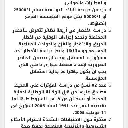
والمطارات والموانئ.
جزء من خريطة البلاد التونسية بسلم 25000/1
أو 50000/1 يبيّن موقع المؤسسة المزمع
إنشاؤها،
دراسة الأخطار في أربعة نظائر تتعرض للأخطار
المحتملة وتحدد إجراءات الوقاية من أخطار
الحريق والانفجار والفزع والحوادث الصناعية
الجسيمة ووسائلها. وتنجز دراسة الأخطار تحت
مسؤولية المستغل ويجب أن تتضمن العناصر
الضرورية لإعداد مخطط طوارئ داخلي الذي
يجب أن يكون جاهزا مع بداية استغلال
المؤسسة.
عدد 02 نسخ من دراسة المؤثرات على المحيط
مصادق عليها من قبل الوكالة الوطنية لحماية
المحيط أو نسختان من كراس الشروط طبقا لما
يقتضيه الأمر عدد 1991 لسنة 2005 المؤرخ في
11 جويلية 2005.
مذكرة حول الاحتياطات المتخذة لاحترام الأحكام
التشريعية والترتيبية المتعلقة بحفظ صحة