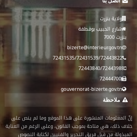
اتصل بنا
ولاية بنزرت
شارع الحبيب بوقطفة
بنزرت 7000
bizerte@interieur.gov.tn
72431535/72431539/72443822
72443840/72443988
72444700
gouvernorat-bizerte.gov.tn
ملاحظة
إنّ المعلومات المنشورة على هذا الموقع وما لم ينص على
خلاف ذلك، هي متاحة بموجب القانون، وعلى الرغم من العناية
المبذولة من قبل فريق التحرير والفنيين لكتابة النصوص